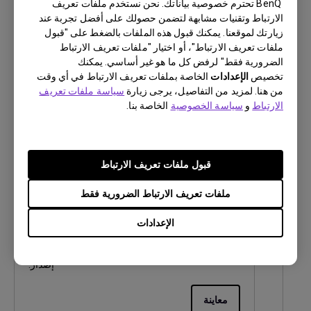
BenQ تحترم خصوصية بياناتك. نحن نستخدم ملفات تعريف
اللغة:
Arabic
الارتباط وتقنيات مشابهة لتضمن حصولك على أفضل تجربة عند
حجم الملف:
500.13 KB
زيارتك لموقعنا. يمكنك قبول هذه الملفات بالضغط على "قبول
إصدار:
ملفات تعريف الارتباط"، أو اختيار "ملفات تعريف الارتباط
الضرورية فقط" لرفض كل ما هو غير أساسي. يمكنك
تخصيص
الإعدادات
معاينة
الخاصة بملفات تعريف الارتباط في أي وقت
من هنا. لمزيد من التفاصيل، يرجى زيارة
سياسة ملفات تعريف
الارتباط
و
سياسة الخصوصية
الخاصة بنا.
دليل المستخدم
قبول ملفات تعريف الارتباط
دليل المستخدم
ملفات تعريف الارتباط الضرورية فقط
تحديث:
2016/12/13
الإعدادات
اللغة:
Arabic
حجم الملف:
4.74 MB
إصدار:
معاينة