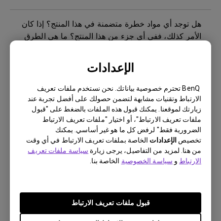
هل توجد أي مواد خطرة متضمنة في هذا المنتج؟ إذا كان
الأمر كذلك، ففي أي جزء من هذا المنتج؟ ما هي الطرق
اللازمة للحد من مخاطر التعرض للمواد الخطرة أثناء
استخدام المنتج؟
الإعدادات
ماذا يعني ثبات الصورة وكيفية تجنبها أو التخلص منها؟
BenQ تحترم خصوصية بياناتك. نحن نستخدم ملفات تعريف
الارتباط وتقنيات مشابهة لتضمن حصولك على أفضل تجربة عند
زيارتك لموقعنا. يمكنك قبول هذه الملفات بالضغط على "قبول
هل تستخدم شاشة بينكيو إضاءة LED بمجموعة كاملة أو
ملفات تعريف الارتباط"، أو اختيار "ملفات تعريف الارتباط
إضاءة LED من الحافة؟
الضرورية فقط" لرفض كل ما هو غير أساسي. يمكنك
تخصيص
الإعدادات
الخاصة بملفات تعريف الارتباط في أي وقت
من هنا. لمزيد من التفاصيل، يرجى زيارة
سياسة ملفات تعريف
كيف يمكنني التحقق مما إذا كانت الإضاءة الخلفية
الارتباط
و
سياسة الخصوصية
الخاصة بنا.
للشاشة تعمل بتيار مستمر (تيار مباشر) أم تعمل بإشارة
PWM (تعديل عرض النبضات)؟
قبول ملفات تعريف الارتباط
هل يوجد شريط حماية أو شريط بلاستيكي للشاشة