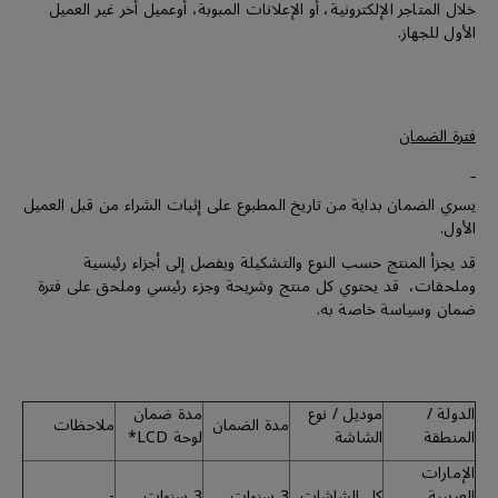
خلال المتاجر الإلكترونية، أو الإعلانات المبوبة، أوعميل أخر غير العميل
الأول للجهاز.
فترة الضمان
يسري الضمان بداية من تاريخ المطبوع على إثبات الشراء من قبل العميل
الأول.
قد يجزأ المنتج حسب النوع والتشكيلة ويفصل إلى أجزاء رئيسية
وملحقات، قد يحتوي كل منتج وشريحة وجزء رئيسي وملحق على فترة
ضمان وسياسة خاصة به.
الدولة /
موديل / نوع
مدة ضمان
مدة الضمان
ملاحظات
المنطقة
الشاشة
لوحة LCD*
الإمارات
العربيىة
كل الشاشات
3 سنوات
3 سنوات
-