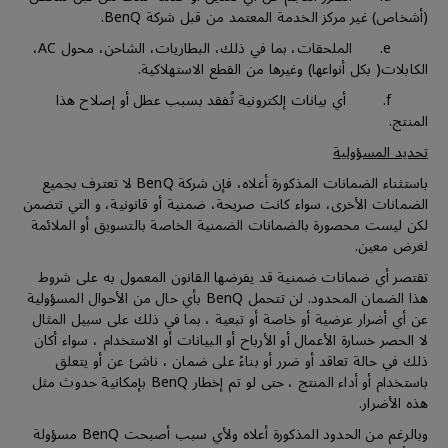
(أشخاص) غير مركز الخدمة المعتمد من قبل شركة BenQ.
e. الملحقات، بما في ذلك، البطاريات، الشاحن، محول AC،
الكابلات( بكل أنواعها) وغيرها من القطع الاستهلاكية.
f. أي بيانات إلكترونية تُفقد بسبب عطل أو إصلاح هذا
المنتج.
تحديد المسؤولية
باستثناء الضمانات المذكورة أعلاه، فإن شركة BenQ لا تعترف بجميع
الضمانات الأخرى، سواء كانت صريحة، ضمنية أو قانونية، و التي تتضمن
لكن ليست محصورة بالضمانات الضمنية الخاصة بالتسويق أو الملائمة
لغرض معين.
تقتصر أي ضمانات ضمنية قد يفرضها القانون المعمول به على شروط
هذا الضمان المحدود. لن تتحمل BenQ بأي حال من الأحوال المسؤولية
عن أي أضرار عرضية أو خاصة أو تبعية ، بما في ذلك على سبيل المثال
لا الحصر خسارة الأعمال أو الأرباح أو البيانات أو الاستخدام ، سواء أكان
ذلك في حالة تعاقد أو ضرر أو بناءً على ضمان ، ناشئ عن أو يتعلق
باستخدام أو أداء المنتج ، حتى لو تم إخطار BenQ بإمكانية حدوث مثل
هذه الأضرار.
وبالرغم من الحدود المذكورة أعلاه ولأي سبب أصبحت BenQ مسؤولة