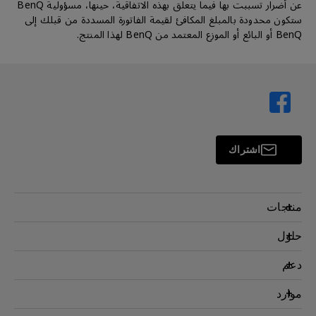
عن أضرار تسببت بها فيما يتعلق بهذه الاتفاقية، حينها، مسؤولية BenQ
ستكون محدودة بالمبلغ المكافئ لقيمة الفاتورة المسددة من قبلك إلى
BenQ أو البائع أو الموزع المعتمد من BenQ لهذا المنتج.
اشتراك
منتجات
بروجكتر
حلول
شاشة
سفير BenQ AQCOLOR
دعم
اضاءة
شاشات العناية بالعين
اتصل بنا
موارد
AQColor
التنزيل والأسئلة الشائعة