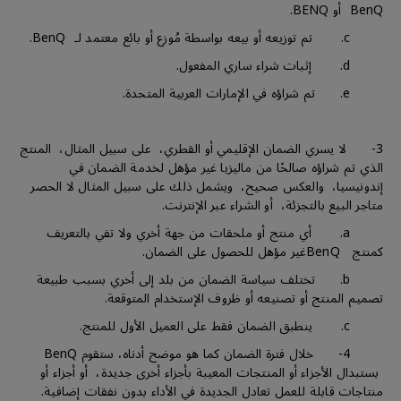
BenQ أو BENQ.
c. تم توزيعه أو بيعه بواسطة مُوزع أو بائع معتمد لـ BenQ.
d. إثبات شراء ساري المفعول.
e. تم شراؤه في الإمارات العربية المتحدة.
3- لا يسري الضمان الإقليمي أو القطري، على سبيل المثال، المنتج
الذي تم شراؤه صالحًا من ماليزيا غير مؤهل لخدمة الضمان في
إندونيسيا، والعكس صحيح، ويشمل ذلك على سبيل المثال لا الحصر
متاجر البيع بالتجزئة، أو الشراء عبر الإنترنت.
a. أي منتج أو ملحقات من جهة أخري ولا تفي بالتعريف
كمنتج BenQغير مؤهل للحصول على الضمان.
b. تختلف سياسة الضمان من بلد إلى أخري بسبب طبيعة
تصميم المنتج أو تصنيعه أو ظروف الإستخدام المتوقعة.
c. ينطبق الضمان فقط على العميل الأول للمنتج.
4- خلال فترة الضمان كما هو موضح أدناه، ستقوم BenQ
بستبدال الأجزاء أو المنتجات المعيبة بأجزاء أخرى جديدة، أو أجزاء أو
منتاجات قابلة للعمل تعادل الجديدة في الأداء بدون نفقات إضافية.