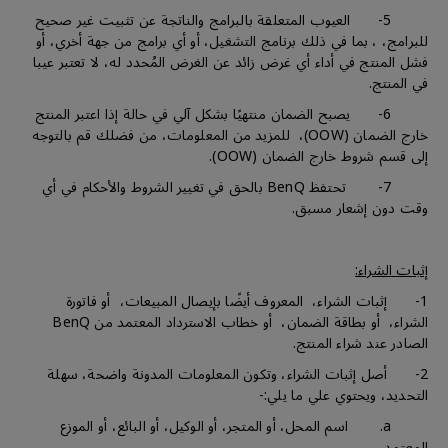
5- العيوب المتعلقة بالبرامج والناتجة عن تثبيت غير صحيح
للبرامج، ، بما في ذلك برنامج التشغيل، أو أي برامج من جهة أخري، أو
فشل المنتج في أداء أي غرض زائد عن الغرض المُحدد له، لا تعتبر عيبا
في المنتج.
6- يصبح الضمان منتهيًا بشكل آلي في حالة إذا اعتبر المنتج
خارج الضمان (OOW)، للمزيد من المعلومات، من فضلك قم بالتوجه
إلى قسم شروط خارج الضمان (OOW).
7- تحتفظ BenQ بالحق في تغيير الشروط والأحكام في أي
وقت دون إشعار مسبق.
إثبات الشراء:
1- إثبات الشراء، المعروف أيضًا بإيصال المبيعات، أو فاتورة
الشراء، أو بطاقة الضمان، أو خطاب الاسترداد المعتمد من BenQ
الصادر عند شراء المنتج.
2- أصل إثبات الشراء، وتكون المعلومات المدونة واضحة، سهلة
التحديد، ويحتوي علي ما يلي:-
a. اسم المحل، أو المتجر، أو الوكيل، أو البائع، أو الموزع
المعتمد.