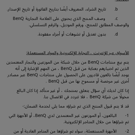
b. تاريخ الشراء، المعروف أيضًا بتاريخ الفاتورة أو تاريخ الإصدار.
c. وصف المنتج الذي يحتوي على العلامة التجارية BenQ
والوصف المطابق للمنتج، ورقم الموديل، والرقم التسلسلي.
d. بدون تعديل أو تشوهات أو أجزاء مفقودة.
الأسواق عبر الإنترنت ، التجارة الإلكترونية والمواد المستعملة:
يتم بيع منتاجات BenQ من خلال شبكة من الموزعين والتجار المعتمدين
الذين تم اختيارهم بعناية من قبل BenQ ، من المهم الإشارة إلى أنه
يوجد أيضًا بائعون قادرون على الحصول على منتاجات BenQ عبر مصادر
أخرى غير مرخصة أو مسموح بها من قبل BenQ .
إذا كان لديك أي سؤال يتعلق بمنتجك ، أو غير متأكد إذا كان البائع
مخولًا من شركة BenQ ، فلا تتردد في الاتصال بنا.
قد لا يتم قبول المنتج الذي تم شراؤه مما يلي لخدمة الضمان:-
1- البائعون، أو الموزعون غير المعتمدين لدي BenQ، أو الأجهزة التي
تم شراؤها من خلال المتاجر الإلكترونية.
2- الأجهزة المستعملة، سواء تم شراؤها من المتاجر العادية أو من