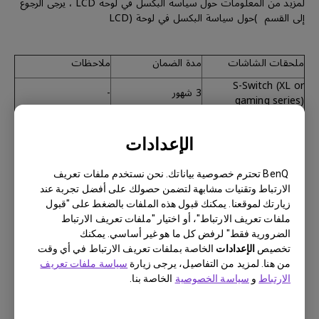
لمزيد من المعلومات حول سياسة البكسل في لوحة LCD ، يرجى الرجوع
إلى القسم )حول سياسة البكسل في لوحة (LCD
ملحقات الشاشات
مدة الضمان
ملاحظات
S-Switch (XL or
3 شهور
-
gaming series)
Hotkey puck
(SW/PD/PV or
3 شهور
-
الإعدادات
designer series)
BenQ تحترم خصوصية بياناتك. نحن نستخدم ملفات تعريف
الارتباط وتقنيات مشابهة لتضمن حصولك على أفضل تجربة عند
زيارتك لموقعنا. يمكنك قبول هذه الملفات بالضغط على "قبول
ملفات تعريف الارتباط"، أو اختيار "ملفات تعريف الارتباط
الضرورية فقط" لرفض كل ما هو غير أساسي. يمكنك
الملحقات الأخرى والقطع الإستهلاكية
تخصيص
الإعدادات
الخاصة بملفات تعريف الارتباط في أي وقت
القطع الإستهلاكية بما في ذلك كابلات الإشارة، كابل الطاقة، كابل،
من هنا. لمزيد من التفاصيل، يرجى زيارة
سياسة ملفات تعريف
كاUSB أو أي عنصر لم يرد ذكره على وجه التحديد في هذا المستند لا
الارتباط
و
سياسة الخصوصية
الخاصة بنا.
يشمله الضمان.