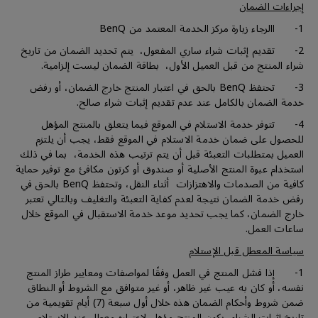
إجراءات الضمان
1- االرجاء زيارة مركز الخدمة المعتمد من BenQ
2- تقديم إثبات شراء ساري المفعول، يتم تحديد الضمان من تاريخ
شراء المنتج من قبل العميل الأول، بطاقة الضمان ليست إلزامية.
3- تحتفظ BenQ بالحق في اعتبار المنتج خارج الضمان، أو رفض
خدمة الضمان بالكامل عند عدم تقديم إثبات شراء صالح.
4- تتوفر خدمة الاستلام في الموقع فيما يتعلق بالمنتج المؤهل
للحصول على ضمان خدمة الاستلام في الموقع فقط، يجب أن يلتزم
العميل بمتطلبات التعبئة قبل أن يتم ترتيب هذه الخدمة، بما في ذلك
استخدام عبوة المنتج الأصلية أو صندوق أو كرتون مكافئ مع توفير حماية
كافية من الصدمات والاهتزازات أثناء النقل، وتحتفظ BenQ بالحق في
رفض خدمة الضمان نتيجة لعدم كفاية التعبئة والتغليف وبالتالي تعتبر
خارج الضمان، كما يجب تحديد موعد خدمة الاستقبال في الموقع خلال
ساعات العمل.
سياسة المعطل قبل الإستلام
1- إذا فشل المنتج في العمل وفقًا لمواصفات ومعايير طراز المنتج
نفسه، أو كان به عيب غير ظاهر، أو غير متوافق مع الشروط أو النطاق
ضمن شروط وأحكام الضمان هذه خلال أول سبعة (7) أيام تقويمية من
تاريخ إثبات الشراء، يكون المنتج مؤهل لإعتباره معطل عند الإستلام.