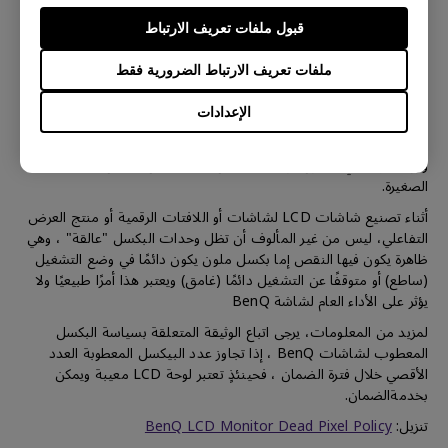
قبول ملفات تعريف الارتباط
حول سياسة البكسل في لوحة LCD
ملفات تعريف الارتباط الضرورية فقط
الإعدادات
إن التفاصيل الحادة والألوان الزاهية في لوحة LCD من BenQ تتكون من
وحدات بكسل صغيرة، وكل بكسل صغير به وحدات حمراء وخضراء
وزرقاء، وبالتالي، تتكون لوحة LCD من BenQ من ملايين البكسلات
الصغيرة.
أثناء تصنيع شاشات LCD لشاشات أو اللافتات الرقمية أو منتج العرض
التفاعلي، ليس من غير المألوف أن تظل وحدات البكسل "عالقة" ، وهي
ظاهرة يكون فيها النقص إما بكسل ملون يكون دائمًا في وضع التشغيل
(ساطع) أو متوقفًا عن التشغيل دائمًا (غامق) ويعتبر هذا أمرًا طبيعيًا ولا
يؤثر على الأداء العام لشاشة BenQ
لمزيد من المعلومات، يرجى اتباع الوثيقة المتعلقة بسياسة البكسل
المعطوب لشاشات BenQ ، إذا تجاوز عدد البيكسل المعطوبة العدد
الأقصي خلال فترة الضمان ، فحينئذٍ تعتبر لوحة LCD معيبة ويمكن
بخدمةالضمان.
تنزيل:
BenQ LCD Monitor Dead Pixel Policy