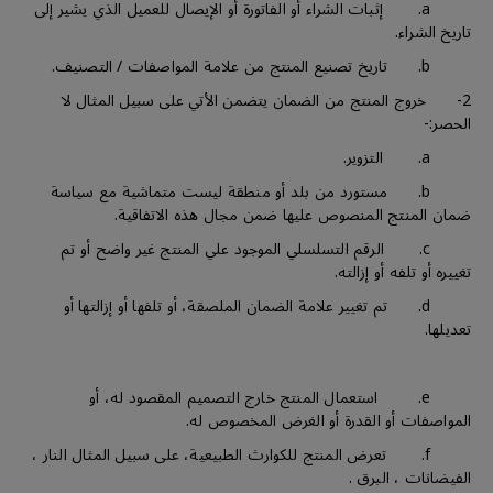
a. إثبات الشراء أو الفاتورة أو الإيصال للعميل الذي يشير إلى
تاريخ الشراء.
b. تاريخ تصنيع المنتج من علامة المواصفات / التصنيف.
2- خروج المنتج من الضمان يتضمن الأتي على سبيل المثال لا
الحصر:-
a. التزوير.
b. مستورد من بلد أو منطقة ليست متماشية مع سياسة
ضمان المنتج المنصوص عليها ضمن مجال هذه الاتفاقية.
c. الرقم التسلسلي الموجود علي المنتج غير واضح أو تم
تغييره أو تلفه أو إزالته.
d. تم تغيير علامة الضمان الملصقة، أو تلفها أو إزالتها أو
تعديلها.
e. استعمال المنتج خارج التصميم المقصود له، أو
المواصفات أو القدرة أو الغرض المخصوص له.
f. تعرض المنتج للكوارث الطبيعية، على سبيل المثال النار ،
الفيضانات ، البرق .