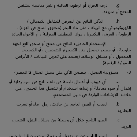
g. درجة الحرارة أو الرطوبة العالية والغير مناسبة لتشغيل
المنتج أو تخزينه.
h. التآكل الناتج عن التعرض للتفاعل الكيميائي /
الكهروكيميائي مع البيئة ، مثل ماء البحر (محتوى الملح في الهواء) ،
الرطوبة ، العرق ، البكتيريا ، مواد التنظيف المنزلية ، أو الأجواء الحادة.
i. الإستخدام الخاطىء الناتج عن منتج أو ملحق تابع لجهة
خارجية ، أو مصدر توصيل مثل الكمبيوتر الشخصي ، أو الكمبيوتر
المحمول ، أو مشغل الوسائط (يعتمد على تخزين البيانات / الأقراص
الضوئية الرقمية)
3- مسؤولية العميل ، يتضمن الأتي على سبيل المثال لا الحصر:-
a. أي عيوب أو أعطال ناجمة عن تلف ناتج عن سوء رعاية أو
إهمال أو سوء معاملة أو إساءة استخدام أو تشغيل هذا المنتج ، علي
خلاف الإرشادات الواردة في دليل المستخدم.
b. العيب أو الضرر الناجم عن حادث، رمل، ماء أو تسرب
البطارية
c. الضرر الناجم خلال أي وسيلة من وسائل النقل، الشحن،
البريد.
d. الضرر الناجم عن أي تعديل أو خدمة تمت من قبل شخص