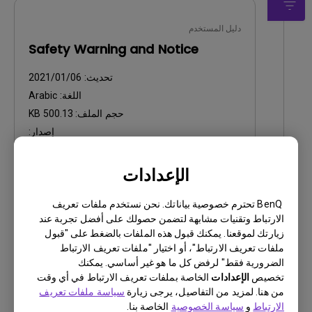
دليل المستخدم
Safety Warning and Notice
تحديث:
2021/01/06
اللغة:
Arabic
حجم الملف:
500.13 KB
إصدار:
معاينة
الإعدادات
BenQ تحترم خصوصية بياناتك. نحن نستخدم ملفات تعريف
الارتباط وتقنيات مشابهة لتضمن حصولك على أفضل تجربة عند
زيارتك لموقعنا. يمكنك قبول هذه الملفات بالضغط على "قبول
ملفات تعريف الارتباط"، أو اختيار "ملفات تعريف الارتباط
دليل المستخدم
الضرورية فقط" لرفض كل ما هو غير أساسي. يمكنك
دليل المستخدم
تخصيص
الإعدادات
الخاصة بملفات تعريف الارتباط في أي وقت
من هنا. لمزيد من التفاصيل، يرجى زيارة
سياسة ملفات تعريف
تحديث:
2006/10/27
الارتباط
و
سياسة الخصوصية
الخاصة بنا.