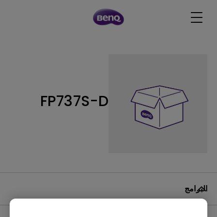
FP737S-D
البرامج