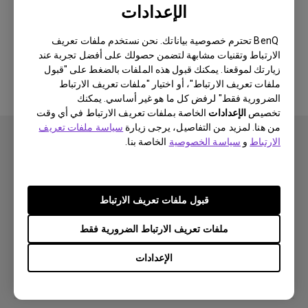
الإعدادات
لا يوجد برنامج أو برنامج تشغيل ذي
BenQ تحترم خصوصية بياناتك. نحن نستخدم ملفات تعريف
الارتباط وتقنيات مشابهة لتضمن حصولك على أفضل تجربة عند
صلة
زيارتك لموقعنا. يمكنك قبول هذه الملفات بالضغط على "قبول
ملفات تعريف الارتباط"، أو اختيار "ملفات تعريف الارتباط
الضرورية فقط" لرفض كل ما هو غير أساسي. يمكنك
تخصيص
الإعدادات
الخاصة بملفات تعريف الارتباط في أي وقت
من هنا. لمزيد من التفاصيل، يرجى زيارة
سياسة ملفات تعريف
الارتباط
و
سياسة الخصوصية
الخاصة بنا.
اشتراك
قبول ملفات تعريف الارتباط
ملفات تعريف الارتباط الضرورية فقط
منتجات
الإعدادات
بروجكتر
حلول
شاشة