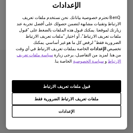
الإعدادات
لا يوجد برنامج أو برنامج تشغيل ذي
BenQ تحترم خصوصية بياناتك. نحن نستخدم ملفات تعريف
الارتباط وتقنيات مشابهة لتضمن حصولك على أفضل تجربة عند
صلة
زيارتك لموقعنا. يمكنك قبول هذه الملفات بالضغط على "قبول
ملفات تعريف الارتباط"، أو اختيار "ملفات تعريف الارتباط
الضرورية فقط" لرفض كل ما هو غير أساسي. يمكنك
تخصيص
الإعدادات
الخاصة بملفات تعريف الارتباط في أي وقت
من هنا. لمزيد من التفاصيل، يرجى زيارة
سياسة ملفات تعريف
الارتباط
و
سياسة الخصوصية
الخاصة بنا.
اشتراك
قبول ملفات تعريف الارتباط
ملفات تعريف الارتباط الضرورية فقط
منتجات
الإعدادات
بروجكتر
حلول
شاشة