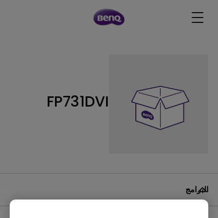
FP731DVI
البرامج