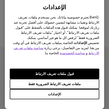
Newest
0 النتيجة
الإعدادات
BenQ تحترم خصوصية بياناتك. نحن نستخدم ملفات تعريف
الارتباط وتقنيات مشابهة لتضمن حصولك على أفضل تجربة عند
لا توجد مقاطع فيديو ذات صلة
زيارتك لموقعنا. يمكنك قبول هذه الملفات بالضغط على "قبول
ملفات تعريف الارتباط"، أو اختيار "ملفات تعريف الارتباط
الضرورية فقط" لرفض كل ما هو غير أساسي. يمكنك
تخصيص
الإعدادات
الخاصة بملفات تعريف الارتباط في أي وقت
من هنا. لمزيد من التفاصيل، يرجى زيارة
سياسة ملفات تعريف
الارتباط
و
سياسة الخصوصية
الخاصة بنا.
قبول ملفات تعريف الارتباط
اشتراك
ملفات تعريف الارتباط الضرورية فقط
الإعدادات
منتجات
بروجكتر
حلول