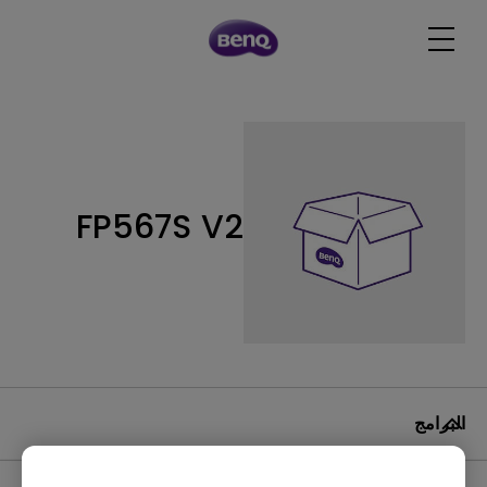
FP567S V2
البرامج