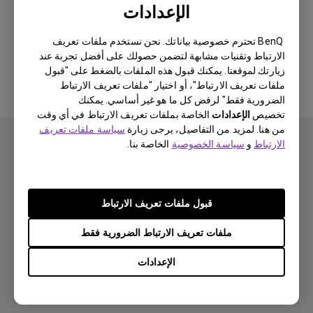
الإعدادات
لا يوجد برنامج أو برنامج تشغيل ذي
BenQ تحترم خصوصية بياناتك. نحن نستخدم ملفات تعريف
الارتباط وتقنيات مشابهة لتضمن حصولك على أفضل تجربة عند
صلة
زيارتك لموقعنا. يمكنك قبول هذه الملفات بالضغط على "قبول
ملفات تعريف الارتباط"، أو اختيار "ملفات تعريف الارتباط
الضرورية فقط" لرفض كل ما هو غير أساسي. يمكنك
تخصيص
الإعدادات
الخاصة بملفات تعريف الارتباط في أي وقت
من هنا. لمزيد من التفاصيل، يرجى زيارة
سياسة ملفات تعريف
الارتباط
و
سياسة الخصوصية
الخاصة بنا.
اشتراك
قبول ملفات تعريف الارتباط
ملفات تعريف الارتباط الضرورية فقط
منتجات
الإعدادات
بروجكتر
حلول
شاشة