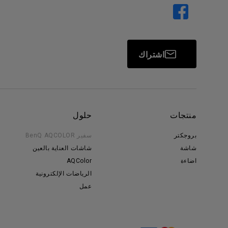
اشتراك
منتجات
حلول
بروجكتر
سفير BenQ AQCOLOR
شاشة
شاشات العناية بالعين
اضاءة
AQColor
الرياضات الإلكترونية
عمل