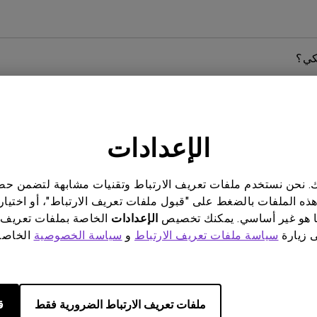
كي؟
 لماذا حساس النظام البيئي في شاشتي لا يعمل وفقًا لغرضه 
الإعدادات
ن الأمر كذلك، ففي أي جزء من هذا المنتج؟ ما هي الطرق اللازمة
ناتك. نحن نستخدم ملفات تعريف الارتباط وتقنيات مشابهة لتضمن 
هذه الملفات بالضغط على "قبول ملفات تعريف الارتباط"، أو اختيار
 هو غير أساسي. يمكنك تخصيص
الإعدادات
الخاصة بملفات تعريف 
ى زيارة
سياسة ملفات تعريف الارتباط
و
سياسة الخصوصية
الخاصة 
ار مستمر (تيار مباشر) أم تعمل بإشارة PWM (تعديل عرض النبضات)؟
ملفات تعريف الارتباط الضرورية فقط
ق