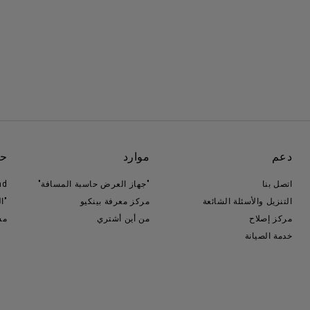
دعم
موارد
حو
اتصل بنا
"جهاز العرض حاسبة المسافة"
nd
التنزيل والأسئلة الشائعة
مركز معرفة بينكيو
"ا
مركز إصلاح
من أين أشتري
مس
خدمة الصيانة