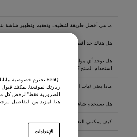
ما هي أفضل طريقة لتنظيف وتعقيم وتطهير شاشة بن
هل هناك حد أقصى لنطاق كشف حساس النظام البيئي؟
هل توجد أي مواد خطرة متضمنة في هذا المنتج؟ إذا كا
استخدام المنتج؟
BenQ تحترم خصوصية بيا
ماذا يعني ثبات الصورة وكيفية تجنبها أو التخلص منها؟
زيارتك لموقعنا. يمكنك قبول 
الضرورية فقط" لرفض كل ما
هنا. لمزيد من التفاصيل، يرج
هل تستخدم شاشة بينكيو إضاءة LED بمجموعة كاملة أو إضاءة LED من الحافة؟
كيف يمكنني التحقق مما إذا كانت الإضاءة الخلفية للشاشة تعمل بتي
الإعدادات