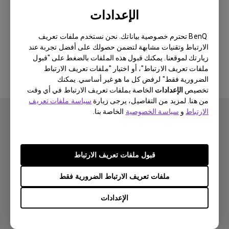
Newest
0 النتيجة
الإعدادات
BenQ تحترم خصوصية بياناتك. نحن نستخدم ملفات تعريف
الارتباط وتقنيات مشابهة لتضمن حصولك على أفضل تجربة عند
لا توجد مقاطع فيديو ذات صلة
زيارتك لموقعنا. يمكنك قبول هذه الملفات بالضغط على "قبول
ملفات تعريف الارتباط"، أو اختيار "ملفات تعريف الارتباط
الضرورية فقط" لرفض كل ما هو غير أساسي. يمكنك
تخصيص
الإعدادات
الخاصة بملفات تعريف الارتباط في أي وقت
من هنا. لمزيد من التفاصيل، يرجى زيارة
سياسة ملفات تعريف
الارتباط
و
سياسة الخصوصية
الخاصة بنا.
قبول ملفات تعريف الارتباط
اشتراك
ملفات تعريف الارتباط الضرورية فقط
الإعدادات
منتجات
بروجكتر
حلول