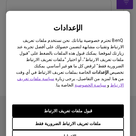
دليل المستخدم
Safety Warning and Notice
الإعدادات
تحديث:
2021/01/06
BenQ تحترم خصوصية بياناتك. نحن نستخدم ملفات تعريف
اللغة:
Arabic
الارتباط وتقنيات مشابهة لتضمن حصولك على أفضل تجربة عند
حجم الملف:
500.13 KB
زيارتك لموقعنا. يمكنك قبول هذه الملفات بالضغط على "قبول
إصدار:
ملفات تعريف الارتباط"، أو اختيار "ملفات تعريف الارتباط
الضرورية فقط" لرفض كل ما هو غير أساسي. يمكنك
تخصيص
الإعدادات
معاينة
الخاصة بملفات تعريف الارتباط في أي وقت
من هنا. لمزيد من التفاصيل، يرجى زيارة
سياسة ملفات تعريف
الارتباط
و
سياسة الخصوصية
الخاصة بنا.
قبول ملفات تعريف الارتباط
ملفات تعريف الارتباط الضرورية فقط
اشتراك