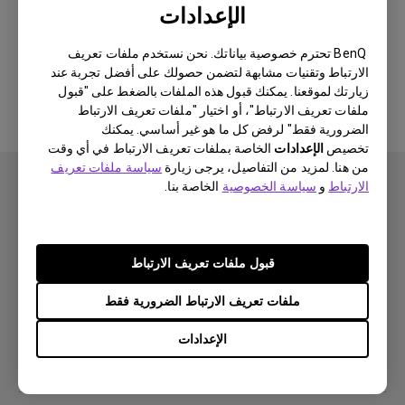
الإعدادات
لا يوجد برنامج أو برنامج تشغيل ذي
BenQ تحترم خصوصية بياناتك. نحن نستخدم ملفات تعريف
الارتباط وتقنيات مشابهة لتضمن حصولك على أفضل تجربة عند
صلة
زيارتك لموقعنا. يمكنك قبول هذه الملفات بالضغط على "قبول
ملفات تعريف الارتباط"، أو اختيار "ملفات تعريف الارتباط
الضرورية فقط" لرفض كل ما هو غير أساسي. يمكنك
تخصيص
الإعدادات
الخاصة بملفات تعريف الارتباط في أي وقت
من هنا. لمزيد من التفاصيل، يرجى زيارة
سياسة ملفات تعريف
الارتباط
و
سياسة الخصوصية
الخاصة بنا.
اشتراك
قبول ملفات تعريف الارتباط
ملفات تعريف الارتباط الضرورية فقط
منتجات
الإعدادات
بروجكتر
حلول
شاشة