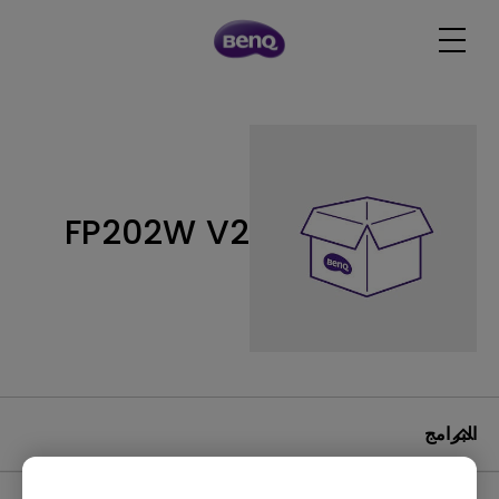
FP202W V2
البرامج