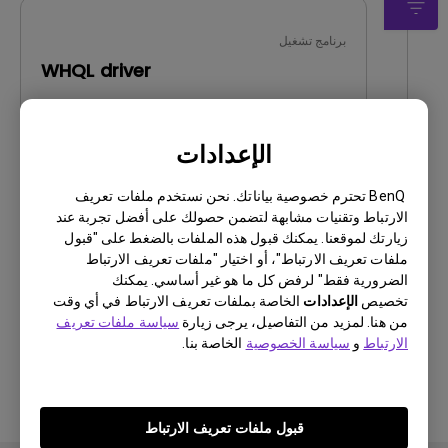
برنامج تشغيل
WHQL driver
OS:
Windows10|Windows7|Windows8
OS Version:
الإعدادات
إصدار:
MP
تحديث:
2018/06/29
BenQ تحترم خصوصية بياناتك. نحن نستخدم ملفات تعريف
حجم الملف:
9.42 KB
الارتباط وتقنيات مشابهة لتضمن حصولك على أفضل تجربة عند
زيارتك لموقعنا. يمكنك قبول هذه الملفات بالضغط على "قبول
ملفات تعريف الارتباط"، أو اختيار "ملفات تعريف الارتباط
تنزيل
الضرورية فقط" لرفض كل ما هو غير أساسي. يمكنك
تخصيص
الإعدادات
الخاصة بملفات تعريف الارتباط في أي وقت
من هنا. لمزيد من التفاصيل، يرجى زيارة
سياسة ملفات تعريف
الارتباط
و
سياسة الخصوصية
الخاصة بنا.
باستخدام أي من البرامج المذكورة أعلاه، فإنك توافق
على شروط اتفاقية ترخيص المستخدم
النهائي الخاصة
بنا
.
قبول ملفات تعريف الارتباط