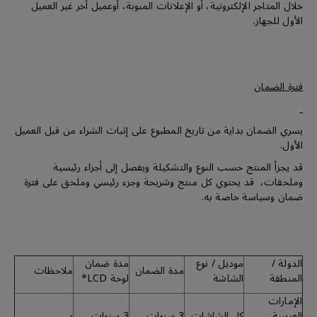
خلال المتاجر الإلكترونية، أو الإعلانات المبوبة، أوعميل أخر غير العميل
الأول للجهاز.
فترة الضمان
يسري الضمان بداية من تاريخ المطبوع على إثبات الشراء من قبل العميل
الأول.
قد يجزأ المنتج حسب النوع والتشكيلة ويفصل إلى أجزاء رئيسية
وملحقات، قد يحتوي كل منتج وشريحة وجزء رئيسي وملحق على فترة
ضمان وسياسة خاصة به.
الدولة /
موديل / نوع
مدة ضمان
مدة الضمان
ملاحظات
المنطقة
الشاشة
لوحة LCD*
الإمارات
العربيىة
كل الشاشات
3 سنوات
3 سنوات
-