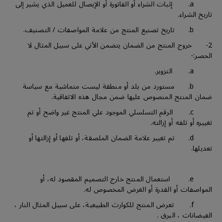
a. إثبات الشراء أو الفاتورة أو الإيصال للعميل الذي يشير إلى
تاريخ الشراء.
b. تاريخ تصنيع المنتج من علامة المواصفات / التصنيف.
2- خروج المنتج من الضمان يتضمن الأتي على سبيل المثال لا
الحصر:-
a. التزوير.
b. مستورد من بلد أو منطقة ليست متماشية مع سياسة
ضمان المنتج المنصوص عليها ضمن مجال هذه الاتفاقية.
c. الرقم التسلسلي الموجود علي المنتج غير واضح أو تم
تغييره أو تلفه أو إزالته.
d. تم تغيير علامة الضمان الملصقة، أو تلفها أو إزالتها أو
تعديلها.
e. استعمال المنتج خارج التصميم المقصود له، أو
المواصفات أو القدرة أو الغرض المخصوص له.
f. تعرض المنتج للكوارث الطبيعية، على سبيل المثال النار ،
الفيضانات ، البرق .