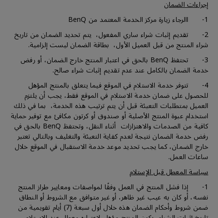
إجراءات الضمان
1- االرجاء زيارة مركز الخدمة المعتمد من BenQ
2- تقديم إثبات شراء ساري المفعول، يتم تحديد الضمان من تاريخ
شراء المنتج من قبل العميل الأول، بطاقة الضمان ليست إلزامية.
3- تحتفظ BenQ بالحق في اعتبار المنتج خارج الضمان، أو رفض
خدمة الضمان بالكامل عند عدم تقديم إثبات شراء صالح.
4- تتوفر خدمة الاستلام في الموقع فيما يتعلق بالمنتج المؤهل
للحصول على ضمان خدمة الاستلام في الموقع فقط، يجب أن يلتزم
العميل بمتطلبات التعبئة قبل أن يتم ترتيب هذه الخدمة، بما في ذلك
استخدام عبوة المنتج الأصلية أو صندوق أو كرتون مكافئ مع توفير حماية
كافية من الصدمات والاهتزازات أثناء النقل، وتحتفظ BenQ بالحق في
رفض خدمة الضمان نتيجة لعدم كفاية التعبئة والتغليف وبالتالي تعتبر
خارج الضمان، كما يجب تحديد موعد خدمة الاستقبال في الموقع خلال
ساعات العمل.
سياسة المعطل قبل الإستلام
1- إذا فشل المنتج في العمل وفقًا لمواصفات ومعايير طراز المنتج
نفسه، أو كان به عيب غير ظاهر، أو غير متوافق مع الشروط أو النطاق
ضمن شروط وأحكام الضمان هذه خلال أول سبعة (7) أيام تقويمية من
تاريخ إثبات الشراء، يكون المنتج مؤهل لإعتباره معطل عند الإستلام.