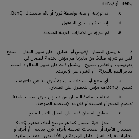
BenQ أو BENQ.
c. تم توزيعه أو بيعه بواسطة مُوزع أو بائع معتمد لـ BenQ.
d. إثبات شراء ساري المفعول.
e. تم شراؤه في الإمارات العربية المتحدة.
3- لا يسري الضمان الإقليمي أو القطري، على سبيل المثال، المنتج
الذي تم شراؤه صالحًا من ماليزيا غير مؤهل لخدمة الضمان في
إندونيسيا، والعكس صحيح، ويشمل ذلك على سبيل المثال لا الحصر
متاجر البيع بالتجزئة، أو الشراء عبر الإنترنت.
a. أي منتج أو ملحقات من جهة أخري ولا تفي بالتعريف
كمنتج BenQغير مؤهل للحصول على الضمان.
b. تختلف سياسة الضمان من بلد إلى أخري بسبب طبيعة
تصميم المنتج أو تصنيعه أو ظروف الإستخدام المتوقعة.
c. ينطبق الضمان فقط على العميل الأول للمنتج.
4- خلال فترة الضمان كما هو موضح أدناه، ستقوم BenQ
بستبدال الأجزاء أو المنتجات المعيبة بأجزاء أخرى جديدة، أو أجزاء أو
منتاجات قابلة للعمل تعادل الجديدة في الأداء بدون نفقات إضافية.