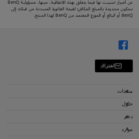
عن أضرار تسببت بها فيما يتعلق بهذه الاتفاقية، حينها، مسؤولية BenQ
ستكون محدودة بالمبلغ المكافئ لقيمة الفاتورة المسددة من قبلك إلى
BenQ أو البائع أو الموزع المعتمد من BenQ لهذا المنتج.
اشتراك
منتجات
بروجكتر
حلول
شاشة
سفير BenQ AQCOLOR
دعم
اضاءة
شاشات العناية بالعين
اتصل بنا
موارد
AQColor
التنزيل والأسئلة الشائعة