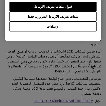
قبول ملفات تعريف الارتباط
حول سياسة البكسل في لوحة LCD
ملفات تعريف الارتباط الضرورية فقط
الإعدادات
إن التفاصيل الحادة والألوان الزاهية في لوحة LCD من BenQ تتكون من
وحدات بكسل صغيرة، وكل بكسل صغير به وحدات حمراء وخضراء
وزرقاء، وبالتالي، تتكون لوحة LCD من BenQ من ملايين البكسلات
الصغيرة.
أثناء تصنيع شاشات LCD لشاشات أو اللافتات الرقمية أو منتج العرض
التفاعلي، ليس من غير المألوف أن تظل وحدات البكسل "عالقة" ، وهي
ظاهرة يكون فيها النقص إما بكسل ملون يكون دائمًا في وضع التشغيل
(ساطع) أو متوقفًا عن التشغيل دائمًا (غامق) ويعتبر هذا أمرًا طبيعيًا ولا
يؤثر على الأداء العام لشاشة BenQ
لمزيد من المعلومات، يرجى اتباع الوثيقة المتعلقة بسياسة البكسل
المعطوب لشاشات BenQ ، إذا تجاوز عدد البيكسل المعطوبة العدد
الأقصي خلال فترة الضمان ، فحينئذٍ تعتبر لوحة LCD معيبة ويمكن
بخدمةالضمان.
تنزيل:
BenQ LCD Monitor Dead Pixel Policy