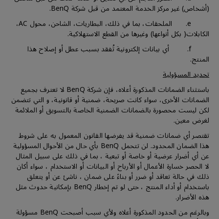
(أشخاص) غير مركز الخدمة المعتمد من قبل شركة BenQ.
e. الملحقات، بما في ذلك، البطاريات، الشاحن، محول AC،
الكابلات( بكل أنواعها) وغيرها من القطع الاستهلاكية.
f. أي بيانات إلكترونية تُفقد بسبب عطل أو إصلاح هذا
المنتج.
تحديد المسؤولية
باستثناء الضمانات المذكورة أعلاه، فإن شركة BenQ لا تعترف بجميع
الضمانات الأخرى، سواء كانت صريحة، ضمنية أو قانونية، و التي تتضمن
لكن ليست محصورة بالضمانات الضمنية الخاصة بالتسويق أو الملائمة
لغرض معين.
تقتصر أي ضمانات ضمنية قد يفرضها القانون المعمول به على شروط
هذا الضمان المحدود. لن تتحمل BenQ بأي حال من الأحوال المسؤولية
عن أي أضرار عرضية أو خاصة أو تبعية ، بما في ذلك على سبيل المثال
لا الحصر خسارة الأعمال أو الأرباح أو البيانات أو الاستخدام ، سواء أكان
ذلك في حالة تعاقد أو ضرر أو بناءً على ضمان ، ناشئ عن أو يتعلق
باستخدام أو أداء المنتج ، حتى لو تم إخطار BenQ بإمكانية حدوث مثل
هذه الأضرار.
وبالرغم من الحدود المذكورة أعلاه ولأي سبب أصبحت BenQ مسؤولة