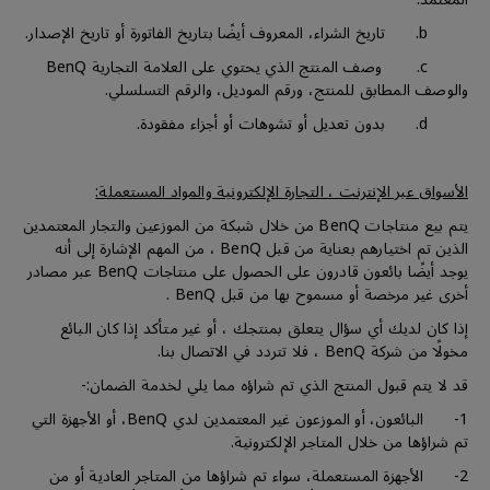
b. تاريخ الشراء، المعروف أيضًا بتاريخ الفاتورة أو تاريخ الإصدار.
c. وصف المنتج الذي يحتوي على العلامة التجارية BenQ
والوصف المطابق للمنتج، ورقم الموديل، والرقم التسلسلي.
d. بدون تعديل أو تشوهات أو أجزاء مفقودة.
الأسواق عبر الإنترنت ، التجارة الإلكترونية والمواد المستعملة:
يتم بيع منتاجات BenQ من خلال شبكة من الموزعين والتجار المعتمدين
الذين تم اختيارهم بعناية من قبل BenQ ، من المهم الإشارة إلى أنه
يوجد أيضًا بائعون قادرون على الحصول على منتاجات BenQ عبر مصادر
أخرى غير مرخصة أو مسموح بها من قبل BenQ .
إذا كان لديك أي سؤال يتعلق بمنتجك ، أو غير متأكد إذا كان البائع
مخولًا من شركة BenQ ، فلا تتردد في الاتصال بنا.
قد لا يتم قبول المنتج الذي تم شراؤه مما يلي لخدمة الضمان:-
1- البائعون، أو الموزعون غير المعتمدين لدي BenQ، أو الأجهزة التي
تم شراؤها من خلال المتاجر الإلكترونية.
2- الأجهزة المستعملة، سواء تم شراؤها من المتاجر العادية أو من