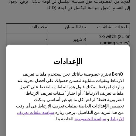
لمزيد من المعلومات حول سياسة البكسل في لوحة LCD ، يرجى الرجوع
إلى القسم )حول سياسة البكسل في لوحة (LCD
ملحقات الشاشات
مدة الضمان
ملاحظات
S-Switch (XL or
3 شهور
-
gaming series)
Hotkey puck
(SW/PD/PV or
3 شهور
-
الإعدادات
designer series)
BenQ تحترم خصوصية بياناتك. نحن نستخدم ملفات تعريف
الارتباط وتقنيات مشابهة لتضمن حصولك على أفضل تجربة عند
زيارتك لموقعنا. يمكنك قبول هذه الملفات بالضغط على "قبول
ملفات تعريف الارتباط"، أو اختيار "ملفات تعريف الارتباط
الضرورية فقط" لرفض كل ما هو غير أساسي. يمكنك
الملحقات الأخرى والقطع الإستهلاكية
تخصيص
الإعدادات
الخاصة بملفات تعريف الارتباط في أي وقت
القطع الإستهلاكية بما في ذلك كابلات الإشارة، كابل الطاقة، كابل،
من هنا. لمزيد من التفاصيل، يرجى زيارة
سياسة ملفات تعريف
كاUSB أو أي عنصر لم يرد ذكره على وجه التحديد في هذا المستند لا
الارتباط
و
سياسة الخصوصية
الخاصة بنا.
يشمله الضمان.