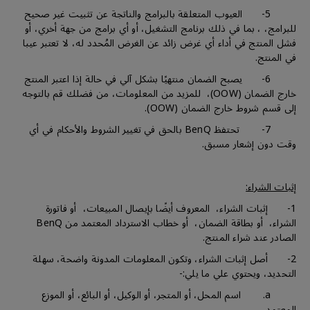
5- العيوب المتعلقة بالبرامج والناتجة عن تثبيت غير صحيح
للبرامج، ، بما في ذلك برنامج التشغيل، أو أي برامج من جهة أخري، أو
فشل المنتج في أداء أي غرض زائد عن الغرض المُحدد له، لا تعتبر عيبا
في المنتج.
6- يصبح الضمان منتهيًا بشكل آلي في حالة إذا اعتبر المنتج
خارج الضمان (OOW)، للمزيد من المعلومات، من فضلك قم بالتوجه
إلى قسم شروط خارج الضمان (OOW).
7- تحتفظ BenQ بالحق في تغيير الشروط والأحكام في أي
وقت دون إشعار مسبق.
إثبات الشراء:
1- إثبات الشراء، المعروف أيضًا بإيصال المبيعات، أو فاتورة
الشراء، أو بطاقة الضمان، أو خطاب الاسترداد المعتمد من BenQ
الصادر عند شراء المنتج.
2- أصل إثبات الشراء، وتكون المعلومات المدونة واضحة، سهلة
التحديد، ويحتوي علي ما يلي:-
a. اسم المحل، أو المتجر، أو الوكيل، أو البائع، أو الموزع
المعتمد.