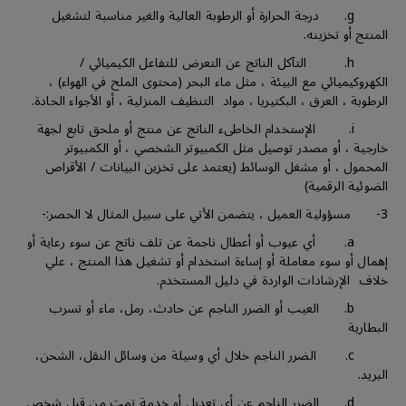
g. درجة الحرارة أو الرطوبة العالية والغير مناسبة لتشغيل
المنتج أو تخزينه.
h. التآكل الناتج عن التعرض للتفاعل الكيميائي /
الكهروكيميائي مع البيئة ، مثل ماء البحر (محتوى الملح في الهواء) ،
الرطوبة ، العرق ، البكتيريا ، مواد التنظيف المنزلية ، أو الأجواء الحادة.
i. الإستخدام الخاطىء الناتج عن منتج أو ملحق تابع لجهة
خارجية ، أو مصدر توصيل مثل الكمبيوتر الشخصي ، أو الكمبيوتر
المحمول ، أو مشغل الوسائط (يعتمد على تخزين البيانات / الأقراص
الضوئية الرقمية)
3- مسؤولية العميل ، يتضمن الأتي على سبيل المثال لا الحصر:-
a. أي عيوب أو أعطال ناجمة عن تلف ناتج عن سوء رعاية أو
إهمال أو سوء معاملة أو إساءة استخدام أو تشغيل هذا المنتج ، علي
خلاف الإرشادات الواردة في دليل المستخدم.
b. العيب أو الضرر الناجم عن حادث، رمل، ماء أو تسرب
البطارية
c. الضرر الناجم خلال أي وسيلة من وسائل النقل، الشحن،
البريد.
d. الضرر الناجم عن أي تعديل أو خدمة تمت من قبل شخص