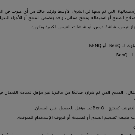
BenQ Asia  أن يكون منتجها (منتجاتها) التي تم بيعها في الشرق الأوسط وتركيا خاليًا من أ
اح المنتج أو استبداله بمنتج مماثل، و قد يتضمن المنتج أو الأجزاء البديل
ثال، المنتج الذي تم شراؤه صالحًا من ماليزيا غير مؤهل لخدمة الضما
.