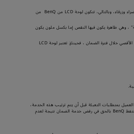
إن التفاصيل الحادة والألوان الزاهية في لوحة LCD من BenQ تتكون من وحدات بكسل صغيرة، وكل بكسل صغير به وحدات حمراء وخضراء وزرقاء، وبالتالي، تتكون لوحة LCD من BenQ من
 "عالقة" ، وهي ظاهرة يكون فيها النقص إما بكسل ملون يكون
لمزيد من المعلومات، يرجى اتباع الوثيقة المتعلقة بسياسة البكسل المعطوب لشاشات BenQ ، إذا تجاوز عدد البيكسل المعطوبة العدد الأقصي خلال فترة الضمان ، فحينئذٍ تعتبر لوحة LCD
لعميل بمتطلبات التعبئة قبل أن يتم ترتيب هذه الخدمة،
بما في ذلك استخدام عبوة المنتج الأصلية أو صندوق أو كرتون مكافئ مع توفير حماية كافية من الصدمات والاهتزازات أثناء النقل، وتحتفظ BenQ بالحق في رفض خدمة الضمان نتيجة لعدم