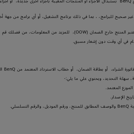
4- خلال فترة الضمان كما هو موضح أدناه، ستقوم BenQ بستبدال الأجزاء أو المنتجات المعيبة بأجزا
غير صحيح للبرامج، ، بما في ذلك برنامج التشغيل، أو أي برامج من جهة أ