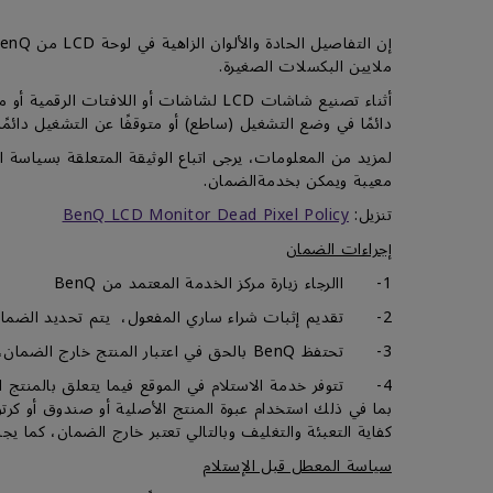
ملايين البكسلات الصغيرة.
أثناء تصنيع شاشات LCD لشاشات أو الل
دائمًا في وضع التشغيل (ساطع) أو متوقفًا عن التشغيل دائمًا (غا
معيبة ويمكن بخدمةالضمان.
تنزيل:
BenQ LCD Monitor Dead Pixel Policy
إجراءات الضمان
1- االرجاء زيارة مركز الخدمة المعتمد من BenQ
2- تقديم إثبات شراء ساري المفعول، يتم تحديد الضمان من تاريخ شراء المنتج من قبل العميل الأول، بطاقة الضمان ليست إلزامية.
3- تحتفظ BenQ بالحق في اعتبار المنتج خارج الضمان، أو رفض خدمة الضمان بالكامل عند عدم تقديم إثبات شراء صالح.
4- تتوفر خدمة الاستلام في الموقع فيما يتعلق بالمنتج 
كفاية التعبئة والتغليف وبالتالي تعتبر خارج الضمان، كما
سياسة المعطل قبل الإستلام