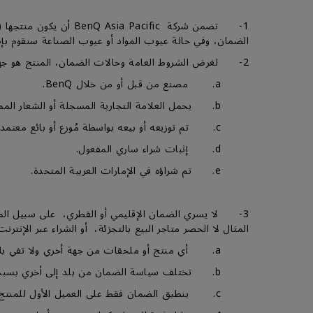
1- تضمن شركة Pacific
الضمان، وفي حالة عيوب المواد أو عيوب الصناعة سنقوم بإصل
2- لغرض الشروط العامة وحالات الضمان، المنتج هو جهاز عرض، شاشة عرض، أو شاشات العرض الكبيرة ويكون:-
a. مصنع من قبل أو من خلال BenQ.
b. يحمل العلامة التجارية المسجلة أو الشعار المملوك لـ BenQ أو BENQ.
c. تم توزيعه أو بيعه بواسطة مُوزع أو بائع معتمد لـ BenQ.
d. إثبات شراء ساري المفعول.
e. تم شراؤه في الإمارات العربية المتحدة.
3- لا يسري الضمان الإقليمي أو القطري، على سبيل الم
المثال لا الحصر متاجر البيع بالتجزئة، أو الشراء عبر الإنترنت
a. أي منتج أو ملحقات من جهة أخري ولا تفي بالتعريف كمنتج BenQغير مؤهل للحصول على الضمان.
b. تختلف سياسة الضمان من بلد إلى أخري بسبب طبيعة تصميم المنتج أو تصنيعه أو ظروف الإستخدام المتوقعة.
c. ينطبق الضمان فقط على العميل الأول للمنتج.