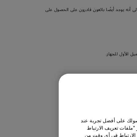
جار المعتمدين الذين تم اختيارهم بعناية من قبل BenQ ، من المهم الإشارة إلى أنه يوجد أيضًا بائعون قادرون على الحصول على
 ضمان وسياسة خاصة به.
حصولك على أفضل تجربة عند
 "ملفات تعريف الارتباط
الارتباط في أي وقت من