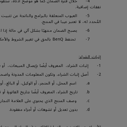
نفقات إضافية.
5- العيوب المتعلقة بالبرامج والناتجة عن تثبيت 
المُحدد له، لا تعتبر عيبا في المنتج.
6- يصبح الضمان منتهيًا بشكل آلي في حالة إذا اعتبر المنتج خارج الضمان (OOW)، للمزيد من المعلومات، من فضلك قم بالتوجه إلى قسم شروط خارج الضمان (OOW).
7- تحتفظ BenQ بالحق في تغيير الشروط والأحكام في أي وقت دون إشعار مسبق.
إثبات الشراء:
1- إثبات الشراء، المعروف أيضًا بإيصال المبيعات، أو فاتورة الشراء، أو بطاقة الضمان، أو خطاب الاسترداد المعتمد من BenQ الصادر عند شراء المنتج.
2- أصل إثبات الشراء، وتكون المعلومات المدونة واضحة، سهلة التحديد، ويحتوي علي ما يلي:-
a. اسم المحل، أو المتجر، أو الوكيل، أو البائع، أو الموزع المعتمد.
b. تاريخ الشراء، المعروف أيضًا بتاريخ الفاتورة أو تاريخ الإصدار.
c. وصف المنتج الذي يحتوي على العلامة التجارية BenQ والوصف المطابق للمنتج، ورقم الموديل، والرقم التسلسلي.
d. بدون تعديل أو تشوهات أو أجزاء مفقودة.