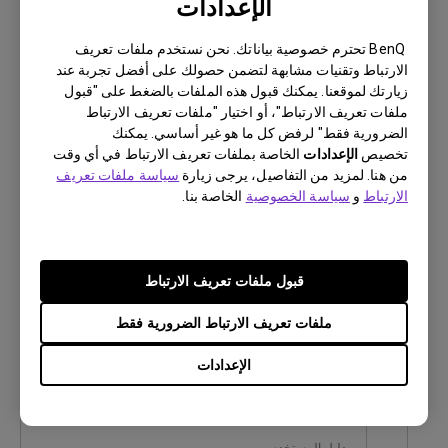
الإعدادات
معاينة
BenQ تحترم خصوصية بياناتك. نحن نستخدم ملفات تعريف
الارتباط وتقنيات مشابهة لتضمن حصولك على أفضل تجربة عند
زيارتك لموقعنا. يمكنك قبول هذه الملفات بالضغط على "قبول
ملفات تعريف الارتباط"، أو اختيار "ملفات تعريف الارتباط
دليل المستخدم
الضرورية فقط" لرفض كل ما هو غير أساسي. يمكنك
Regulatory Statements
تخصيص
الإعدادات
الخاصة بملفات تعريف الارتباط في أي وقت
من هنا. لمزيد من التفاصيل، يرجى زيارة
سياسة ملفات تعريف
الارتباط
و
سياسة الخصوصية
الخاصة بنا.
تحديث:
2026/08/07
اللغة:
General
حجم الملف:
752.9 KB
إصدار:
قبول ملفات تعريف الارتباط
ملفات تعريف الارتباط الضرورية فقط
معاينة
الإعدادات