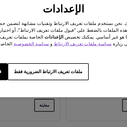
الإعدادات
معاينة
ناتك. نحن نستخدم ملفات تعريف الارتباط وتقنيات مشابهة لتضمن 
هذه الملفات بالضغط على "قبول ملفات تعريف الارتباط"، أو اختيار
 هو غير أساسي. يمكنك تخصيص
الإعدادات
الخاصة بملفات تعريف 
ى زيارة
سياسة ملفات تعريف الارتباط
و
سياسة الخصوصية
الخاصة 
خدم
دليل المستخدم
Safety Warning and 
دليل ال
تحديث:
2021/01/06
تحديث:
/10
ملفات تعريف الارتباط الضرورية فقط
ق
اللغة:
Arabic
اللغ
حجم الملف:
500.13 KB
حجم الملف:
إصدار:
معاينة