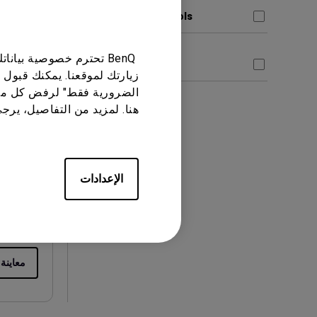
Control Protocols
معاينة
BenQ تحترم خصوصية بيا
Datasheet
زيارتك لموقعنا. يمكنك قبول 
الضرورية فقط" لرفض كل ما
هنا. لمزيد من التفاصيل، يرج
دليل المست
Notice
الإعدادات
معاينة