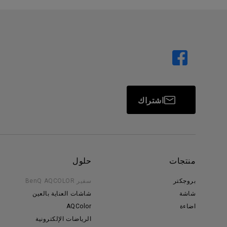
اشتراك
منتجات
حلول
بروجكتر
سفير BenQ AQCOLOR
شاشة
شاشات العناية بالعين
اضاءة
AQColor
الرياضات الإلكترونية