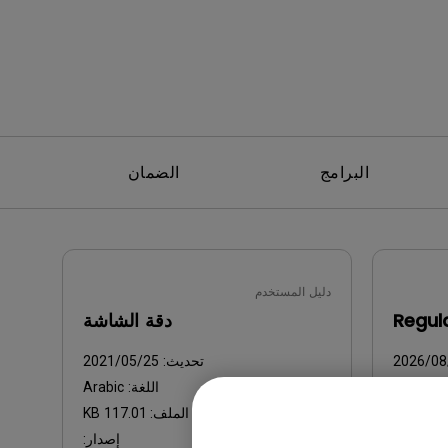
البرامج
الضمان
دليل المستخدم
Regul
دقة الشاشة
2026/08
تحديث:
2021/05/25
:
General
اللغة:
Arabic
752.9 K
حجم الملف:
117.01 KB
إصدار:
إصدار: