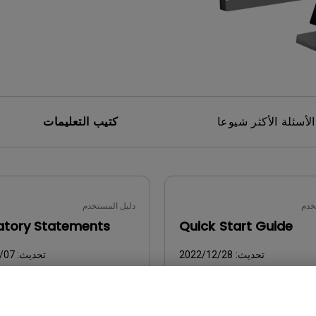
برات صوت مدمجة بقناة 2.1
مع تأخر الإدخال المنخفض
الأسئلة الأكثر شيوعا
كتيب التعليمات
خدم
دليل المستخدم
atory Statements
Quick Start Guide
تحديث:
2022/12/28
تحديث:
/07
اللغة:
General
اللغة
حجم الملف:
2.24 MB
حجم الملف:
B
إصدار: