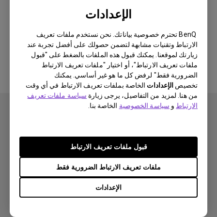
Newest
0 النتيجة
الإعدادات
BenQ تحترم خصوصية بياناتك. نحن نستخدم ملفات تعريف
الارتباط وتقنيات مشابهة لتضمن حصولك على أفضل تجربة عند
لا توجد مقاطع فيديو ذات صلة
زيارتك لموقعنا. يمكنك قبول هذه الملفات بالضغط على "قبول
ملفات تعريف الارتباط"، أو اختيار "ملفات تعريف الارتباط
الضرورية فقط" لرفض كل ما هو غير أساسي. يمكنك
تخصيص
الإعدادات
الخاصة بملفات تعريف الارتباط في أي وقت
من هنا. لمزيد من التفاصيل، يرجى زيارة
سياسة ملفات تعريف
الارتباط
و
سياسة الخصوصية
الخاصة بنا.
قبول ملفات تعريف الارتباط
اشتراك
ملفات تعريف الارتباط الضرورية فقط
الإعدادات
منتجات
بروجكتر
حلول