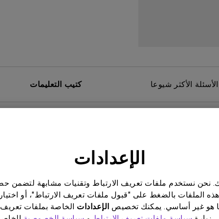
برات صوت مدمجة بقناة 2.1
مع تأخر الإدخال المنخفض
الأسئلة الأكثر شيوعا
كتيب التعليمات
خدم
دليل المستخدم
الإعدادات
Safety Warning and 
دليل ال
تحديث:
2021/01/06
تحديث:
/08
ناتك. نحن نستخدم ملفات تعريف الارتباط وتقنيات مشابهة لتضمن 
اللغة:
Arabic
اللغ
هذه الملفات بالضغط على "قبول ملفات تعريف الارتباط"، أو اختيار
حجم الملف:
500.13 KB
حجم الملف:
 هو غير أساسي. يمكنك تخصيص
الإعدادات
الخاصة بملفات تعريف 
إصدار:
ى زيارة
سياسة ملفات تعريف الارتباط
و
سياسة الخصوصية
الخاصة 