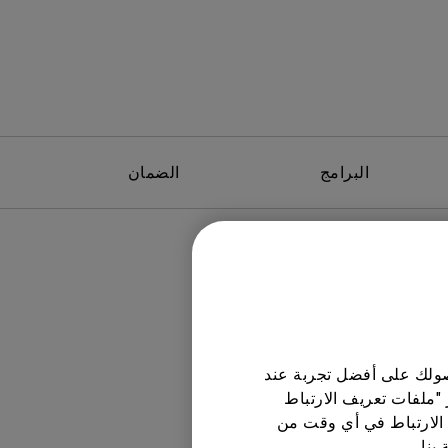
البرامج
الضمان
مستخدم
2007/08
حصولك على أفضل تجربة عند
ة:
Arabic
 "ملفات تعريف الارتباط
1.38 MB
الارتباط في أي وقت من
إصدار:
بنا.