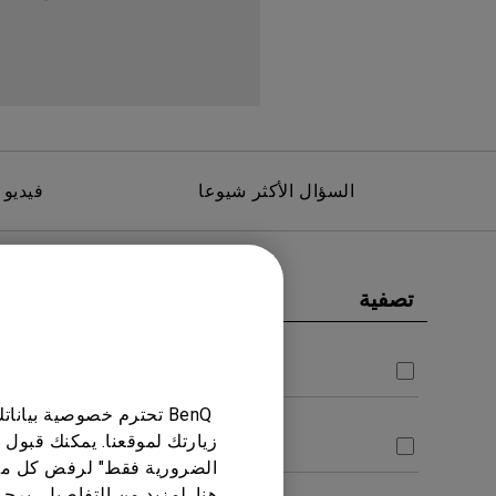
مك
السؤال الأكثر شيوعا
فيديو 
تصفية
امسح الكل
دليل المست
Notice
دليل المستخدم
BenQ تحترم خصوصية بيا
زيارتك لموقعنا. يمكنك قبول 
CAD
الضرورية فقط" لرفض كل ما
هنا. لمزيد من التفاصيل، يرج