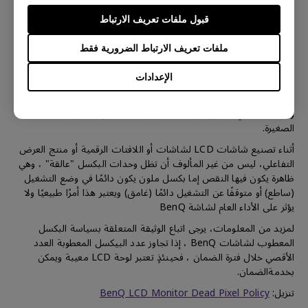
قبول ملفات تعريف الارتباط
حول سياسة البكسل في لوحة LCD
ملفات تعريف الارتباط الضرورية فقط
الإعدادات
إن التفاصيل الحادة والألوان الزاهية في لوحة LCD من BenQ تتكون من
وحدات بكسل صغيرة، وكل بكسل صغير به وحدات حمراء وخضراء
وزرقاء، وبالتالي، تتكون لوحة LCD من BenQ من ملايين البكسلات
الصغيرة.
أثناء تصنيع شاشات LCD لشاشات أو اللافتات الرقمية أو منتج العرض
التفاعلي، ليس من غير المألوف أن تظل وحدات البكسل "عالقة" ، وهي
ظاهرة يكون فيها النقص إما بكسل ملون يكون دائمًا في وضع التشغيل
(ساطع) أو متوقفًا عن التشغيل دائمًا (غامق) ويعتبر هذا أمرًا طبيعيًا ولا
يؤثر على الأداء العام لشاشة BenQ
لمزيد من المعلومات، يرجى اتباع الوثيقة المتعلقة بسياسة البكسل
المعطوب لشاشات BenQ ، إذا تجاوز عدد البيكسل المعطوبة العدد
الأقصي خلال فترة الضمان ، فحينئذٍ تعتبر لوحة LCD معيبة ويمكن
بخدمةالضمان.
تنزيل:
BenQ LCD Monitor Dead Pixel Policy