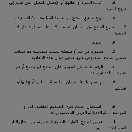
a. إثبات الشراء أو الفاتورة أو الإيصال للعميل الذي يشير إلى
تاريخ الشراء.
b. تاريخ تصنيع المنتج من علامة المواصفات / التصنيف.
2- خروج المنتج من الضمان يتضمن الأتي على سبيل المثال لا
الحصر:-
a. التزوير.
b. مستورد من بلد أو منطقة ليست متماشية مع سياسة
ضمان المنتج المنصوص عليها ضمن مجال هذه الاتفاقية.
c. الرقم التسلسلي الموجود علي المنتج غير واضح أو تم
تغييره أو تلفه أو إزالته.
d. تم تغيير علامة الضمان الملصقة، أو تلفها أو إزالتها أو
تعديلها.
e. استعمال المنتج خارج التصميم المقصود له، أو
المواصفات أو القدرة أو الغرض المخصوص له.
f. تعرض المنتج للكوارث الطبيعية، على سبيل المثال النار ،
الفيضانات ، البرق .