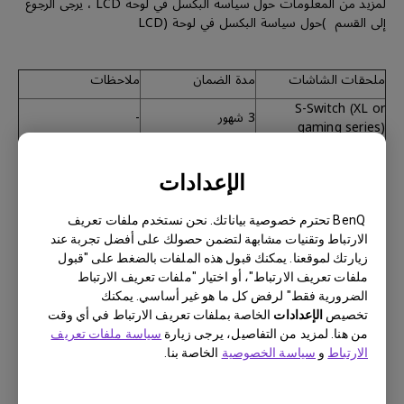
لمزيد من المعلومات حول سياسة البكسل في لوحة LCD ، يرجى الرجوع
إلى القسم )حول سياسة البكسل في لوحة (LCD
ملحقات الشاشات
مدة الضمان
ملاحظات
S-Switch (XL or
3 شهور
-
gaming series)
Hotkey puck
(SW/PD/PV or
3 شهور
-
الإعدادات
designer series)
BenQ تحترم خصوصية بياناتك. نحن نستخدم ملفات تعريف
الارتباط وتقنيات مشابهة لتضمن حصولك على أفضل تجربة عند
زيارتك لموقعنا. يمكنك قبول هذه الملفات بالضغط على "قبول
ملفات تعريف الارتباط"، أو اختيار "ملفات تعريف الارتباط
الضرورية فقط" لرفض كل ما هو غير أساسي. يمكنك
الملحقات الأخرى والقطع الإستهلاكية
تخصيص
الإعدادات
الخاصة بملفات تعريف الارتباط في أي وقت
القطع الإستهلاكية بما في ذلك كابلات الإشارة، كابل الطاقة، كابل،
من هنا. لمزيد من التفاصيل، يرجى زيارة
سياسة ملفات تعريف
كاUSB أو أي عنصر لم يرد ذكره على وجه التحديد في هذا المستند لا
الارتباط
و
سياسة الخصوصية
الخاصة بنا.
يشمله الضمان.