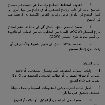
5- العيوب المتعلقة بالبرامج والناتجة عن تثبيت غير صحيح
للبرامج، ، بما في ذلك برنامج التشغيل، أو أي برامج من جهة أخري، أو
فشل المنتج في أداء أي غرض زائد عن الغرض المُحدد له، لا تعتبر عيبا
في المنتج.
6- يصبح الضمان منتهيًا بشكل آلي في حالة إذا اعتبر المنتج
خارج الضمان (OOW)، للمزيد من المعلومات، من فضلك قم بالتوجه
إلى قسم شروط خارج الضمان (OOW).
7- تحتفظ BenQ بالحق في تغيير الشروط والأحكام في أي
وقت دون إشعار مسبق.
إثبات الشراء:
1- إثبات الشراء، المعروف أيضًا بإيصال المبيعات، أو فاتورة
الشراء، أو بطاقة الضمان، أو خطاب الاسترداد المعتمد من BenQ
الصادر عند شراء المنتج.
2- أصل إثبات الشراء، وتكون المعلومات المدونة واضحة، سهلة
التحديد، ويحتوي علي ما يلي:-
a. اسم المحل، أو المتجر، أو الوكيل، أو البائع، أو الموزع
المعتمد.