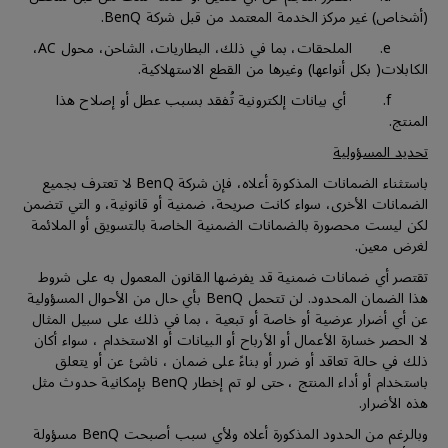
(أشخاص) غير مركز الخدمة المعتمد من قبل شركة BenQ.
e. الملحقات، بما في ذلك، البطاريات، الشاحن، محول AC،
الكابلات( بكل أنواعها) وغيرها من القطع الاستهلاكية.
f. أي بيانات إلكترونية تُفقد بسبب عطل أو إصلاح هذا
المنتج.
تحديد المسؤولية
باستثناء الضمانات المذكورة أعلاه، فإن شركة BenQ لا تعترف بجميع
الضمانات الأخرى، سواء كانت صريحة، ضمنية أو قانونية، و التي تتضمن
لكن ليست محصورة بالضمانات الضمنية الخاصة بالتسويق أو الملائمة
لغرض معين.
تقتصر أي ضمانات ضمنية قد يفرضها القانون المعمول به على شروط
هذا الضمان المحدود. لن تتحمل BenQ بأي حال من الأحوال المسؤولية
عن أي أضرار عرضية أو خاصة أو تبعية ، بما في ذلك على سبيل المثال
لا الحصر خسارة الأعمال أو الأرباح أو البيانات أو الاستخدام ، سواء أكان
ذلك في حالة تعاقد أو ضرر أو بناءً على ضمان ، ناشئ عن أو يتعلق
باستخدام أو أداء المنتج ، حتى لو تم إخطار BenQ بإمكانية حدوث مثل
هذه الأضرار.
وبالرغم من الحدود المذكورة أعلاه ولأي سبب أصبحت BenQ مسؤولة