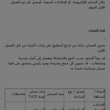
خلال المتاجر الإلكترونية، أو الإعلانات المبوبة، أوعميل أخر غير العميل
الأول للجهاز.
فترة الضمان
يسري الضمان بداية من تاريخ المطبوع على إثبات الشراء من قبل العميل
الأول.
قد يجزأ المنتج حسب النوع والتشكيلة ويفصل إلى أجزاء رئيسية
وملحقات، قد يحتوي كل منتج وشريحة وجزء رئيسي وملحق على فترة
ضمان وسياسة خاصة به.
الدولة /
موديل / نوع
مدة ضمان
مدة الضمان
ملاحظات
المنطقة
الشاشة
لوحة LCD*
الإمارات
العربيىة
كل الشاشات
3 سنوات
3 سنوات
-