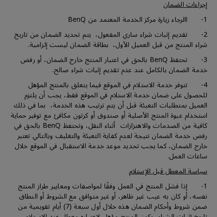
إجراءات الضمان
1- االرجاء زيارة مركز الخدمة المعتمد من BenQ
2- تقديم إثبات شراء ساري المفعول، يتم تحديد الضمان من تاريخ
شراء المنتج من قبل العميل الأول، بطاقة الضمان ليست إلزامية.
3- تحتفظ BenQ بالحق في اعتبار المنتج خارج الضمان، أو رفض
خدمة الضمان بالكامل عند عدم تقديم إثبات شراء صالح.
4- تتوفر خدمة الاستلام في الموقع فيما يتعلق بالمنتج المؤهل
للحصول على ضمان خدمة الاستلام في الموقع فقط، يجب أن يلتزم
العميل بمتطلبات التعبئة قبل أن يتم ترتيب هذه الخدمة، بما في ذلك
استخدام عبوة المنتج الأصلية أو صندوق أو كرتون مكافئ مع توفير حماية
كافية من الصدمات والاهتزازات أثناء النقل، وتحتفظ BenQ بالحق في
رفض خدمة الضمان نتيجة لعدم كفاية التعبئة والتغليف وبالتالي تعتبر
خارج الضمان، كما يجب تحديد موعد خدمة الاستقبال في الموقع خلال
ساعات العمل.
سياسة المعطل قبل الإستلام
1- إذا فشل المنتج في العمل وفقًا لمواصفات ومعايير طراز المنتج
نفسه، أو كان به عيب غير ظاهر، أو غير متوافق مع الشروط أو النطاق
ضمن شروط وأحكام الضمان هذه خلال أول سبعة (7) أيام تقويمية من
تاريخ إثبات الشراء، يكون المنتج مؤهل لإعتباره معطل عند الإستلام.