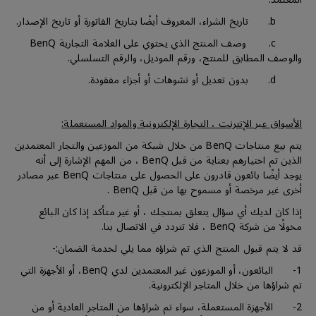
b. تاريخ الشراء، المعروف أيضًا بتاريخ الفاتورة أو تاريخ الإصدار.
c. وصف المنتج الذي يحتوي على العلامة التجارية BenQ
والوصف المطابق للمنتج، ورقم الموديل، والرقم التسلسلي.
d. بدون تعديل أو تشوهات أو أجزاء مفقودة.
الأسواق عبر الإنترنت ، التجارة الإلكترونية والمواد المستعملة:
يتم بيع منتاجات BenQ من خلال شبكة من الموزعين والتجار المعتمدين
الذين تم اختيارهم بعناية من قبل BenQ ، من المهم الإشارة إلى أنه
يوجد أيضًا بائعون قادرون على الحصول على منتاجات BenQ عبر مصادر
أخرى غير مرخصة أو مسموح بها من قبل BenQ .
إذا كان لديك أي سؤال يتعلق بمنتجك ، أو غير متأكد إذا كان البائع
مخولًا من شركة BenQ ، فلا تتردد في الاتصال بنا.
قد لا يتم قبول المنتج الذي تم شراؤه مما يلي لخدمة الضمان:-
1- البائعون، أو الموزعون غير المعتمدين لدي BenQ، أو الأجهزة التي
تم شراؤها من خلال المتاجر الإلكترونية.
2- الأجهزة المستعملة، سواء تم شراؤها من المتاجر العادية أو من