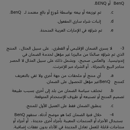
BenQ أو BENQ.
c. تم توزيعه أو بيعه بواسطة مُوزع أو بائع معتمد لـ BenQ.
d. إثبات شراء ساري المفعول.
e. تم شراؤه في الإمارات العربية المتحدة.
3- لا يسري الضمان الإقليمي أو القطري، على سبيل المثال، المنتج
الذي تم شراؤه صالحًا من ماليزيا غير مؤهل لخدمة الضمان في
إندونيسيا، والعكس صحيح، ويشمل ذلك على سبيل المثال لا الحصر
متاجر البيع بالتجزئة، أو الشراء عبر الإنترنت.
a. أي منتج أو ملحقات من جهة أخري ولا تفي بالتعريف
كمنتج BenQغير مؤهل للحصول على الضمان.
b. تختلف سياسة الضمان من بلد إلى أخري بسبب طبيعة
تصميم المنتج أو تصنيعه أو ظروف الإستخدام المتوقعة.
c. ينطبق الضمان فقط على العميل الأول للمنتج.
4- خلال فترة الضمان كما هو موضح أدناه، ستقوم BenQ
بستبدال الأجزاء أو المنتجات المعيبة بأجزاء أخرى جديدة، أو أجزاء أو
منتاجات قابلة للعمل تعادل الجديدة في الأداء بدون نفقات إضافية.