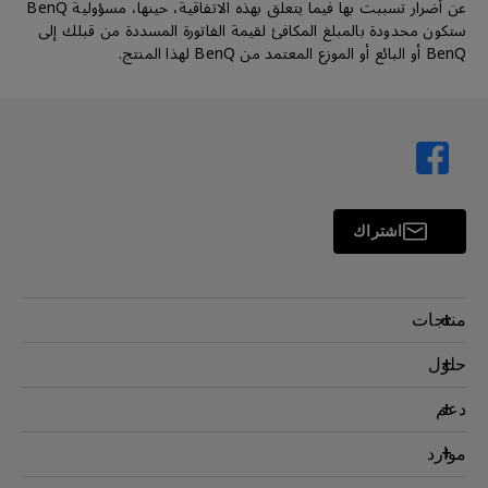
عن أضرار تسببت بها فيما يتعلق بهذه الاتفاقية، حينها، مسؤولية BenQ
ستكون محدودة بالمبلغ المكافئ لقيمة الفاتورة المسددة من قبلك إلى
BenQ أو البائع أو الموزع المعتمد من BenQ لهذا المنتج.
اشتراك
منتجات
بروجكتر
حلول
شاشة
سفير BenQ AQCOLOR
دعم
اضاءة
شاشات العناية بالعين
اتصل بنا
موارد
AQColor
التنزيل والأسئلة الشائعة