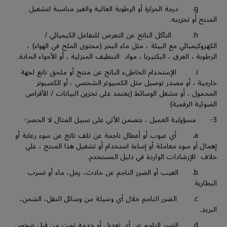
g. درجة الحرارة أو الرطوبة العالية والغير مناسبة لتشغيل
المنتج أو تخزينه.
h. التآكل الناتج عن التعرض للتفاعل الكيميائي /
الكهروكيميائي مع البيئة ، مثل ماء البحر (محتوى الملح في الهواء) ،
الرطوبة ، العرق ، البكتيريا ، مواد التنظيف المنزلية ، أو الأجواء الحادة.
i. الإستخدام الخاطىء الناتج عن منتج أو ملحق تابع لجهة
خارجية ، أو مصدر توصيل مثل الكمبيوتر الشخصي ، أو الكمبيوتر
المحمول ، أو مشغل الوسائط (يعتمد على تخزين البيانات / الأقراص
الضوئية الرقمية)
3- مسؤولية العميل ، يتضمن الأتي على سبيل المثال لا الحصر:-
a. أي عيوب أو أعطال ناجمة عن تلف ناتج عن سوء رعاية أو
إهمال أو سوء معاملة أو إساءة استخدام أو تشغيل هذا المنتج ، علي
خلاف الإرشادات الواردة في دليل المستخدم.
b. العيب أو الضرر الناجم عن حادث، رمل، ماء أو تسرب
البطارية
c. الضرر الناجم خلال أي وسيلة من وسائل النقل، الشحن،
البريد.
d. الضرر الناجم عن أي تعديل أو خدمة تمت من قبل شخص