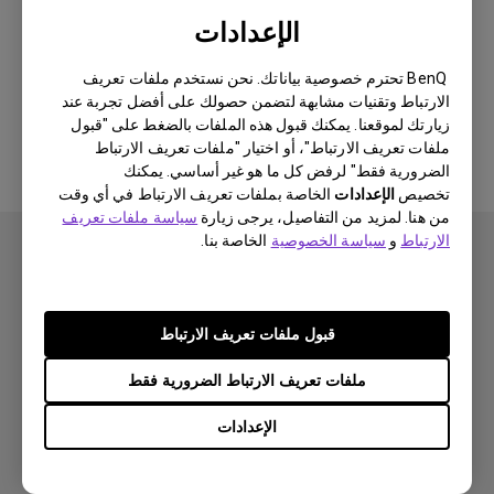
Newest
0 النتيجة
الإعدادات
BenQ تحترم خصوصية بياناتك. نحن نستخدم ملفات تعريف
الارتباط وتقنيات مشابهة لتضمن حصولك على أفضل تجربة عند
لا توجد مقاطع فيديو ذات صلة
زيارتك لموقعنا. يمكنك قبول هذه الملفات بالضغط على "قبول
ملفات تعريف الارتباط"، أو اختيار "ملفات تعريف الارتباط
الضرورية فقط" لرفض كل ما هو غير أساسي. يمكنك
تخصيص
الإعدادات
الخاصة بملفات تعريف الارتباط في أي وقت
من هنا. لمزيد من التفاصيل، يرجى زيارة
سياسة ملفات تعريف
الارتباط
و
سياسة الخصوصية
الخاصة بنا.
قبول ملفات تعريف الارتباط
اشتراك
ملفات تعريف الارتباط الضرورية فقط
الإعدادات
منتجات
بروجكتر
حلول