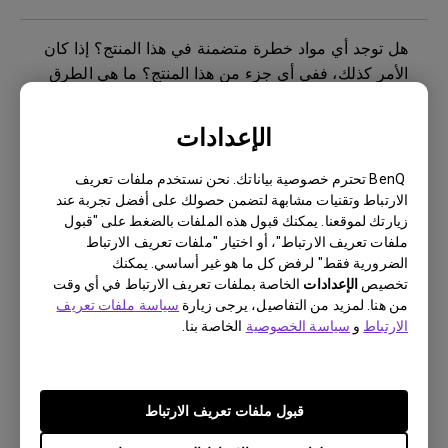
هل توجد أي مواد خطرة متضمنة في هذا المنتج؟ إذا كان
الأمر كذلك، ففي أي جزء من هذا المنتج؟ ما هي الطرق
اللازمة للحد من مخاطر التعرض للمواد الخطرة أثناء
استخدام المنتج؟
الإعدادات
ماذا يعني ثبات الصورة وكيفية تجنبها أو التخلص منها؟
BenQ تحترم خصوصية بياناتك. نحن نستخدم ملفات تعريف
الارتباط وتقنيات مشابهة لتضمن حصولك على أفضل تجربة عند
زيارتك لموقعنا. يمكنك قبول هذه الملفات بالضغط على "قبول
هل تستخدم شاشة بينكيو إضاءة LED بمجموعة كاملة أو
ملفات تعريف الارتباط"، أو اختيار "ملفات تعريف الارتباط
إضاءة LED من الحافة؟
الضرورية فقط" لرفض كل ما هو غير أساسي. يمكنك
تخصيص
الإعدادات
الخاصة بملفات تعريف الارتباط في أي وقت
من هنا. لمزيد من التفاصيل، يرجى زيارة
سياسة ملفات تعريف
كيف يمكنني التحقق مما إذا كانت الإضاءة الخلفية
الارتباط
و
سياسة الخصوصية
الخاصة بنا.
للشاشة تعمل بتيار مستمر (تيار مباشر) أم تعمل بإشارة
PWM (تعديل عرض النبضات)؟
قبول ملفات تعريف الارتباط
هل يوجد شريط حماية أو شريط بلاستيكي للشاشة