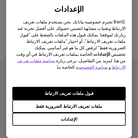
Newest
0 النتيجة
الإعدادات
BenQ تحترم خصوصية بياناتك. نحن نستخدم ملفات تعريف
الارتباط وتقنيات مشابهة لتضمن حصولك على أفضل تجربة عند
لا توجد مقاطع فيديو ذات صلة
زيارتك لموقعنا. يمكنك قبول هذه الملفات بالضغط على "قبول
ملفات تعريف الارتباط"، أو اختيار "ملفات تعريف الارتباط
الضرورية فقط" لرفض كل ما هو غير أساسي. يمكنك
تخصيص
الإعدادات
الخاصة بملفات تعريف الارتباط في أي وقت
من هنا. لمزيد من التفاصيل، يرجى زيارة
سياسة ملفات تعريف
الارتباط
و
سياسة الخصوصية
الخاصة بنا.
قبول ملفات تعريف الارتباط
اشتراك
ملفات تعريف الارتباط الضرورية فقط
الإعدادات
منتجات
بروجكتر
حلول