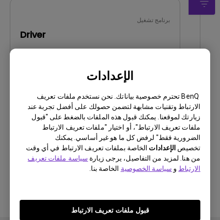
برنامج تشغيل
Driver
OS:
Windows10|Windows7|Windows8
OS Version:
الإعدادات
إصدار:
MP
تحديث:
2016/09/26
BenQ تحترم خصوصية بياناتك. نحن نستخدم ملفات تعريف
حجم الملف:
9.75 KB
الارتباط وتقنيات مشابهة لتضمن حصولك على أفضل تجربة عند
زيارتك لموقعنا. يمكنك قبول هذه الملفات بالضغط على "قبول
ملفات تعريف الارتباط"، أو اختيار "ملفات تعريف الارتباط
تنزيل
الضرورية فقط" لرفض كل ما هو غير أساسي. يمكنك
تخصيص
الإعدادات
الخاصة بملفات تعريف الارتباط في أي وقت
من هنا. لمزيد من التفاصيل، يرجى زيارة
سياسة ملفات تعريف
الارتباط
و
سياسة الخصوصية
الخاصة بنا.
باستخدام أي من البرامج المذكورة أعلاه، فإنك توافق
على شروط اتفاقية ترخيص المستخدم
النهائي الخاصة
بنا
.
قبول ملفات تعريف الارتباط