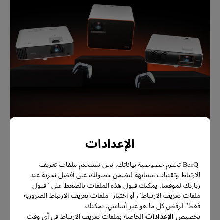
الإعدادات
قم ببناء أول سينما منزلية لك
المزيد من الأفكار لخلق متعة على
BenQ تحترم خصوصية بياناتك. نحن نستخدم ملفات تعريف
الشاشة الكبيرة
الارتباط وتقنيات مشابهة لتضمن حصولك على أفضل تجربة عند
زيارتك لموقعنا. يمكنك قبول هذه الملفات بالضغط على "قبول
ملفات تعريف الارتباط"، أو اختيار "ملفات تعريف الارتباط الضرورية
فقط" لرفض كل ما هو غير أساسي. يمكنك
تخصيص
الإعدادات
الخاصة بملفات تعريف الارتباط في أي وقت