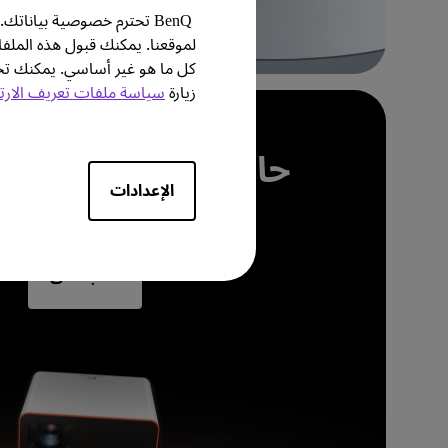
BenQ تحترم خصوصية بيانا
لموقعنا. يمكنك قبول هذه الملف
كل ما هو غير أساسي. يمكنك
زيارة
سياسة ملفات تعريف الارت
قم بإنشاء الممرات الغامرة ال
حان الوقت للشاشة 
الإعدادات
اللعبة على