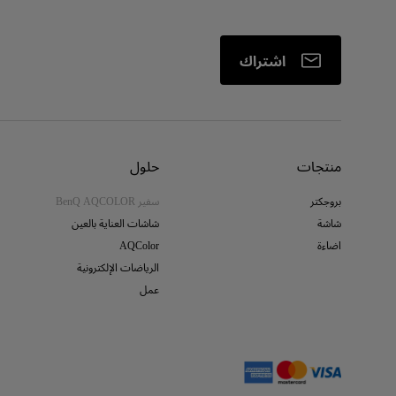
اشتراك
منتجات
حلول
بروجكتر
سفير BenQ AQCOLOR
شاشة
شاشات العناية بالعين
اضاءة
AQColor
الرياضات الإلكترونية
عمل