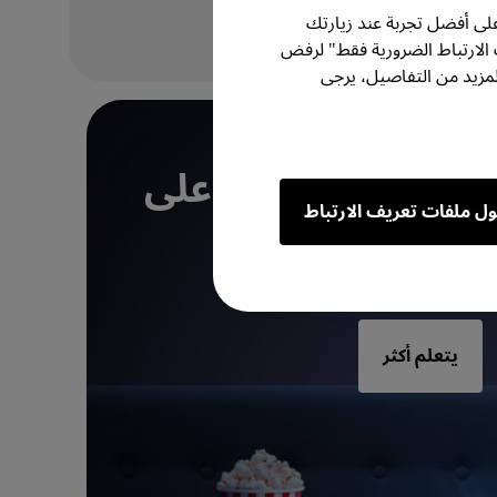
لى أفضل تجربة عند زيارتك
 الارتباط الضرورية فقط" لرفض
مزيد من التفاصيل، يرجى
اء أول سينما منزلية لك
أفكار لخلق متعة على
ول ملفات تعريف الارتباط
اشة الكبيرة
يتعلم أكثر