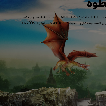
طوة
مع أول جهاز عرض ألعاب في العالم بتقنية HDR بدقة 4K وبتأخر إدخال منخفض، لم تعد مضطرًا للاختيار ما بين الصورة والأداء. تعمل دقة 4K UHD تبلغ 3840 × 2160 بمعدل 8.3 مليون بكسل 
مميز على تقليل الضبابية للحصول على نقاء مذهل وتفاصيل محددة بدقة. للحصول على أفضل تأخر إدخال يصل إلى 16 مللي ثانية دون المساومة على الصورة ذات الدقة 4K، يوفر TK700STi 