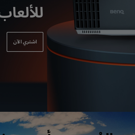
للألعاب k HDR
جة بقناة 2.1
مع تأخر الإدخال المنخفض
اشتري الآن