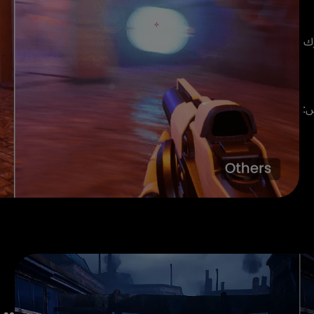
الوضع السريع ينقل مشاهدك وجلسات استماعك وأفكارك 
هرتز، و 8 إم إس: 1080 بيكسل عند 120 هرتز، و 16 إم إس: 