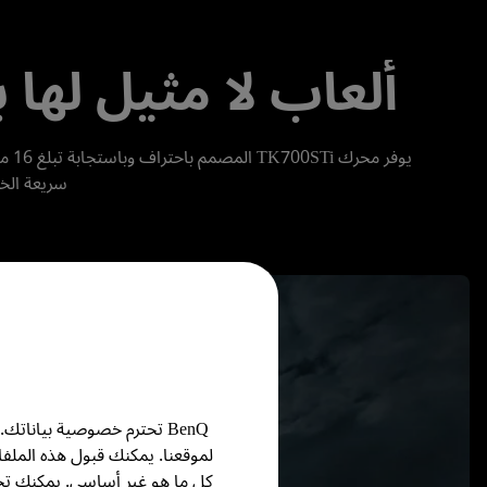
ألعاب لا مثيل لها بدقة 4K، حتى مع تأخر الإد
سريعة الخطى وألعا
BenQ تحترم خصوصية بيانا
لموقعنا. يمكنك قبول هذه الملف
كل ما هو غير أساسي. يمكنك