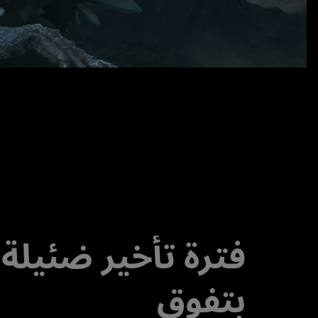
فترة تأخير ضئيلة
بتفوق