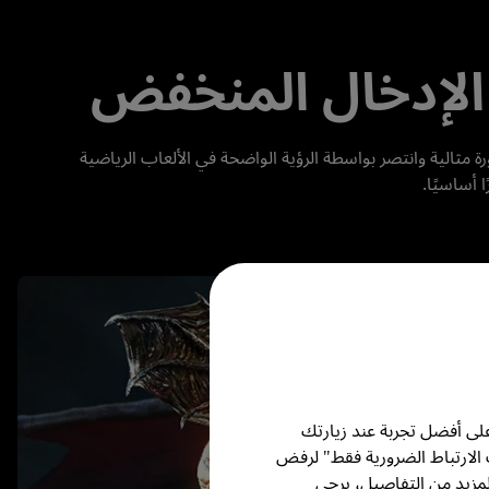
يوفر محرك TK700STi المصمم باحتراف وباستجابة تبلغ 16 مللي ثانية تجارب لعب راقية بدقة 4K غير مسبوقة. سيطر على الوضع بصورة مثالية وانتصر بواسطة الرؤية الواضحة في الألعاب الرياضية 
لى أفضل تجربة عند زيارتك
 الارتباط الضرورية فقط" لرفض
مزيد من التفاصيل، يرجى