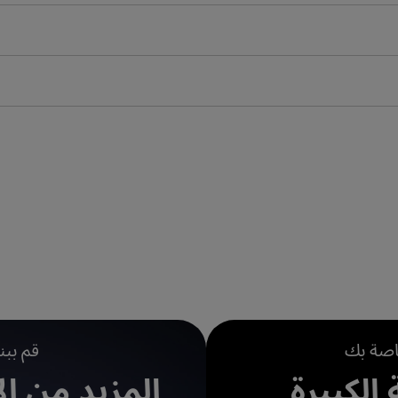
خاصة بك
قم ببن
الكبيرة
المزيد من ال