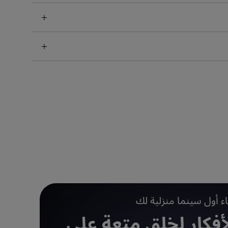
اء أول سينما منزلية لك
أفكار لخلق متعة على