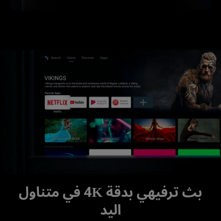
بث ترفيهي بدقة 4K في متناول
اليد