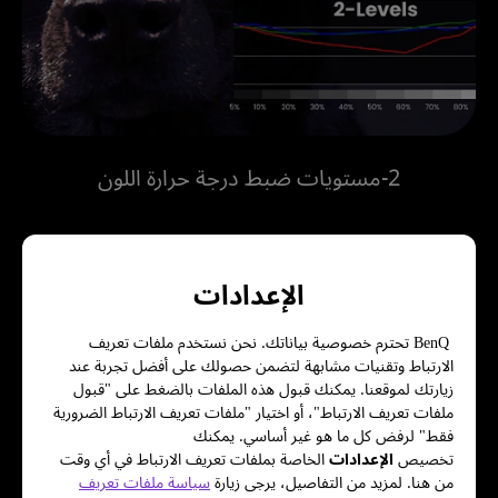
2-مستويات ضبط درجة حرارة اللون
الإعدادات
BenQ تحترم خصوصية بياناتك. نحن نستخدم ملفات تعريف
الارتباط وتقنيات مشابهة لتضمن حصولك على أفضل تجربة عند
زيارتك لموقعنا. يمكنك قبول هذه الملفات بالضغط على "قبول
ملفات تعريف الارتباط"، أو اختيار "ملفات تعريف الارتباط الضرورية
أزياء المخرج
فقط" لرفض كل ما هو غير أساسي. يمكنك
تخصيص
الإعدادات
الخاصة بملفات تعريف الارتباط في أي وقت
من هنا. لمزيد من التفاصيل، يرجى زيارة
سياسة ملفات تعريف
يحافظ وضع صانع الأفلام على إيقاع الحركة واللون السينمائي 