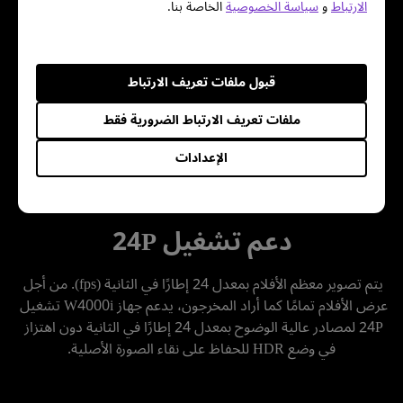
الارتباط
و
سياسة الخصوصية
الخاصة بنا.
والنطاق الديناميكي والسطوع الذي يقصده المخرجون للشاشة 
الكبيرة. تدعم أجهزة العرض المنزلية الذكية من بينكيو رغبة صانعي 
الأفلام في أن يستعيد المشاهدون المنزليون المشاهد الرائعة 
واللحظات الرقيقة بالطريقة التي كان من المفترض أن تظهر بها.
قبول ملفات تعريف الارتباط
ملفات تعريف الارتباط الضرورية فقط
الإعدادات
دعم تشغيل 24P
يتم تصوير معظم الأفلام بمعدل 24 إطارًا في الثانية (fps). من أجل 
عرض الأفلام تمامًا كما أراد المخرجون، يدعم جهاز W4000i تشغيل 
24P لمصادر عالية الوضوح بمعدل 24 إطارًا في الثانية دون اهتزاز 
في وضع HDR للحفاظ على نقاء الصورة الأصلية.