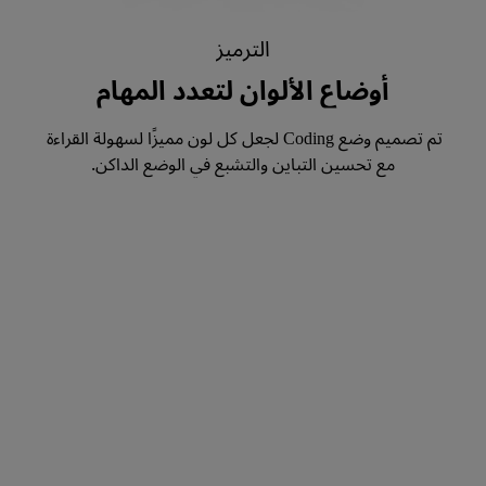
الترميز
أوضاع الألوان لتعدد المهام
تم تصميم وضع Coding لجعل كل لون مميزًا لسهولة القراءة 
مع تحسين التباين والتشبع في الوضع الداكن.
قراءة
أوضاع الألوان لتعدد المهام
يعمل وضع ePaper، وهو عرض محاكاة للكتاب الإلكتروني، 
على موازنة النص والخلفية لتسهيل جلسات القراءة الطويلة 
على العين.
