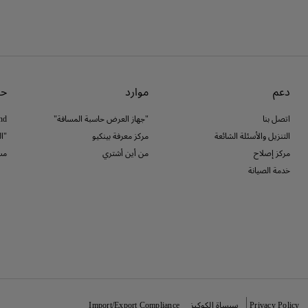
دعم
موارد
حو
اتصل بنا
"جهاز العرض حاسبة المسافة"
nd
التنزيل والأسئلة الشائعة
مركز معرفة بينكيو
"ا
مركز إصلاح
من أين أشتري
مس
خدمة الصيانة
Privacy Policy
سيساة الكوكيز
Import/Export Compliance