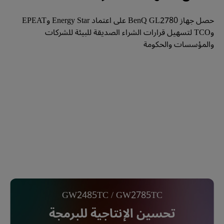
حصل جهاز BenQ GL2780 على اعتماد Energy Star وEPEAT 
وTCO لتسهيل قرارات الشراء الصديقة للبيئة للشركات 
والمؤسسات والحكومة
GW2485TC / GW2785TC
تحسين الإنتاجية للبرمجة