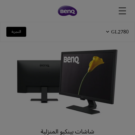
GL2780
التجربة
شاشات بينكيو المنزلية