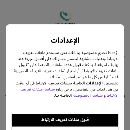
إبقاء عينيك سعيدة
تكنولوجيا الذكاء السطوع
الإعدادات
تعمل تقنيات العناية بالعين الحصرية من بينكيو على تقليل 
تعمل تقنية Brightness Intelligence Technology (B.I.Tech.) على 
BenQ تحترم خصوصية بياناتك. نحن نستخدم ملفات تعريف
إجهاد العين من أجل راحة المستخدم وتعزيز الإنتاجية 
تحسين أداء الشاشة للعمل واللعب، مما يحمي رؤيتك بجودة صورة 
الارتباط وتقنيات مشابهة لتضمن حصولك على أفضل تجربة عند
رائعة
وضمان السلامة في مكان العمل أثناء الاستخدام الممتد
زيارتك لموقعنا. يمكنك قبول هذه الملفات بالضغط على "قبول
ملفات تعريف الارتباط"، أو اختيار "ملفات تعريف الارتباط الضرورية
فقط" لرفض كل ما هو غير أساسي. يمكنك
التحسين الذكي لعرض المحتوى المثالي
تخصيص
الإعدادات
الخاصة بملفات تعريف الارتباط في أي وقت
تعرف على المزيد
من هنا. لمزيد من التفاصيل، يرجى زيارة
سياسة ملفات تعريف
يكتشف مستشعر Brightness Intelligence الإضاءة المحيطة في بيئة 
الارتباط
و
سياسة الخصوصية
الخاصة بنا.
المشاهدة الخاصة بك ويقوم بضبط سطوع الشاشة بشكل فعال 
للحصول على تجربة مشاهدة أكثر راحة. B.I.Tech. يكتشف كثافة 
المحتوى لتجنب التعرض المفرط للمشاهد الساطعة مع تحسين 
قبول ملفات تعريف الارتباط
المناطق المظلمة للحفاظ على رؤية واضحة