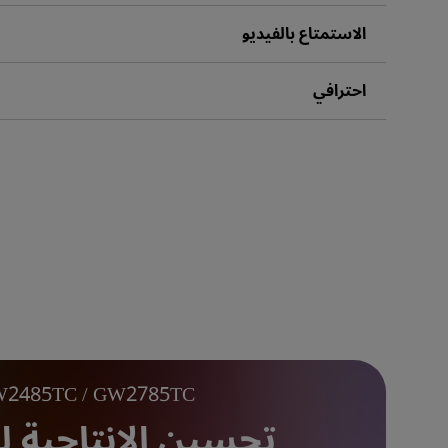
الاستمتاع بالفيديو
احترافي
2485TC / GW2785TC
تحسين الإنتاجية ل