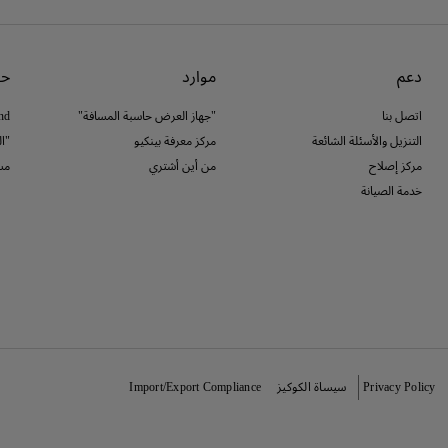
دعم
موارد
حو
اتصل بنا
"جهاز العرض حاسبة المسافة"
nd
التنزيل والأسئلة الشائعة
مركز معرفة بينكيو
"ا
مركز إصلاح
من أين أشتري
مس
خدمة الصيانة
Privacy Policy
سيساة الكوكيز
Import/Export Compliance