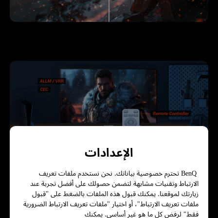
الإعدادات
BenQ تحترم خصوصية بياناتك. نحن نستخدم ملفات تعريف
الارتباط وتقنيات مشابهة لتضمن حصولك على أفضل تجربة عند
جاهز لأجهزة الألعاب، وجاهز لكل أسلوب
زيارتك لموقعنا. يمكنك قبول هذه الملفات بالضغط على "قبول
لعب.
ملفات تعريف الارتباط"، أو اختيار "ملفات تعريف الارتباط الضرورية
فقط" لرفض كل ما هو غير أساسي. يمكنك