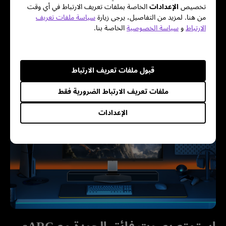
تخصيص
الإعدادات
الخاصة بملفات تعريف الارتباط في أي وقت
شاشات MOBIUZ مزوّدة بجهاز تحكّم عن بُعد، وضع انخفاض 
من هنا. لمزيد من التفاصيل، يرجى زيارة
سياسة ملفات تعريف
الاستجابة التلقائي، معدل تحديث متغير، تحكم في الأجهزة 
الارتباط
و
سياسة الخصوصية
الخاصة بنا.
الإلكترونية الاستهلاكية، وقناة إعادة صوت محسّنة، مما يقدّم تعزيزًا 
مخصصًا لأجهزة الألعاب لتجربة لعب محسّنة وسلسة.

قبول ملفات تعريف الارتباط
ملفات تعريف الارتباط الضرورية فقط
الإعدادات