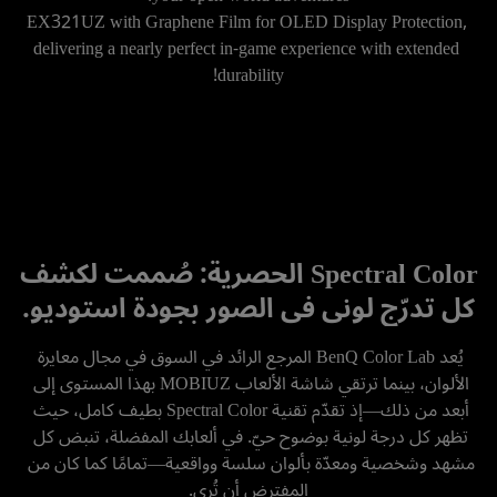
EX321UZ with Graphene Film for OLED Display Protection, 
delivering a nearly perfect in-game experience with extended 
durability!
Spectral Color الحصرية: صُممت لكشف
كل تدرّج لوني في الصور بجودة استوديو.
يُعد BenQ Color Lab المرجع الرائد في السوق في مجال معايرة 
الألوان، بينما ترتقي شاشة الألعاب MOBIUZ بهذا المستوى إلى 
أبعد من ذلك—إذ تقدّم تقنية Spectral Color بطيف كامل، حيث 
تظهر كل درجة لونية بوضوح حيّ. في ألعابك المفضلة، تنبض كل 
مشهد وشخصية ومعدّة بألوان سلسة وواقعية—تمامًا كما كان من 
المفترض أن تُرى.
