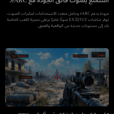
استمتع بصوت فائق الجودة مع eARC.
مزودة بدعم eARC وحامل متعدد الاستخدامات لمكبرات الصوت، 
توفر شاشات EX321UZ صوتًا غامرًا يرتقي بتجربة اللعب الخاصة 
بك إلى مستويات جديدة من الواقعية والعمق.
