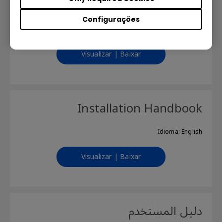
DMS Local User Manual
Configurações
Idioma: English
Visualizar | Baixar
Installation Handbook
Idioma: English
Visualizar | Baixar
دليل المستخدم