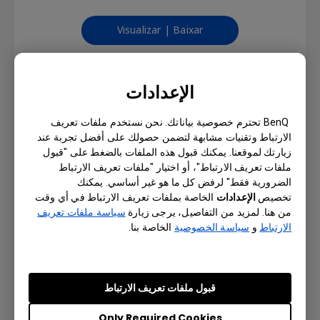
Visualizar | Baixar
الإعدادات
X-Sign Designer_Mac (Not
BenQ تحترم خصوصية بياناتك. نحن نستخدم ملفات تعريف
support M1 or later)
الارتباط وتقنيات مشابهة لتضمن حصولك على أفضل تجربة عند
زيارتك لموقعنا. يمكنك قبول هذه الملفات بالضغط على "قبول
Versão : v2.5.3.4
ملفات تعريف الارتباط"، أو اختيار "ملفات تعريف الارتباط
Sistema operacional: Mac
الضرورية فقط" لرفض كل ما هو غير أساسي. يمكنك
تخصيص
الإعدادات
الخاصة بملفات تعريف الارتباط في أي وقت
سياسة ملفات تعريف
Visualizar | Baixar
من هنا. لمزيد من التفاصيل، يرجى زيارة
الارتباط
و
سياسة الخصوصية
الخاصة بنا.
MANUAL DO USUÁRIO
قبول ملفات تعريف الارتباط
Only Required Cookies