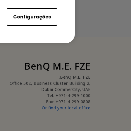
Configurações
BenQ M.E. FZE
BenQ M.E. FZE,
Office 502, Business Cluster Building 2,
Dubai CommerCity, UAE
Tel: +971-4-299-1000
Fax: +971-4-299-0808
Or find your local office