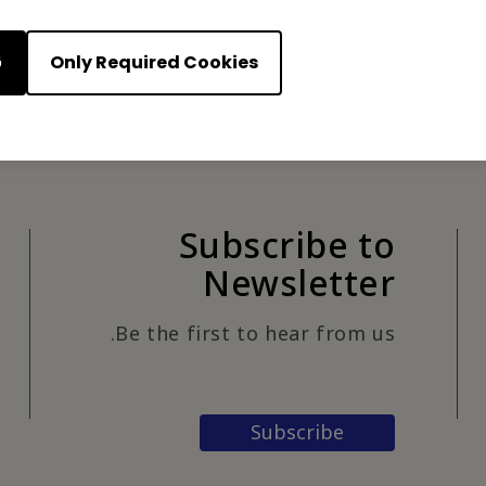
Only Required Cookies
ق
Subscribe to
Newsletter
Be the first to hear from us.
Subscribe