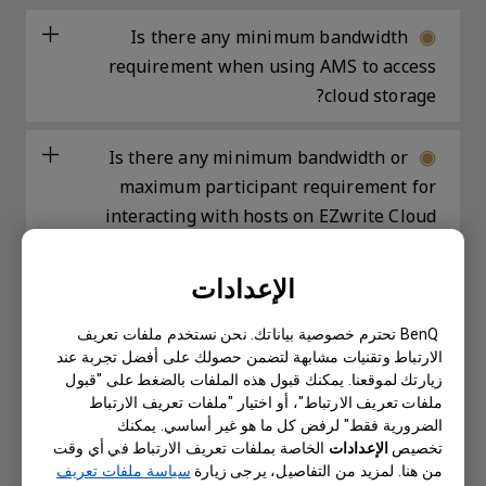
Is there any minimum bandwidth
requirement when using AMS to access
cloud storage?
Is there any minimum bandwidth or
maximum participant requirement for
interacting with hosts on EZwrite Cloud
Whiteboard?
الإعدادات
Why isn't "Display ID" shown on the
device?
BenQ تحترم خصوصية بياناتك. نحن نستخدم ملفات تعريف
الارتباط وتقنيات مشابهة لتضمن حصولك على أفضل تجربة عند
زيارتك لموقعنا. يمكنك قبول هذه الملفات بالضغط على "قبول
Why does the device screen turn black
ملفات تعريف الارتباط"، أو اختيار "ملفات تعريف الارتباط
when Netflix video is played through
الضرورية فقط" لرفض كل ما هو غير أساسي. يمكنك
InstaShare or HDMI connection from a
تخصيص
الإعدادات
الخاصة بملفات تعريف الارتباط في أي وقت
من هنا. لمزيد من التفاصيل، يرجى زيارة
سياسة ملفات تعريف