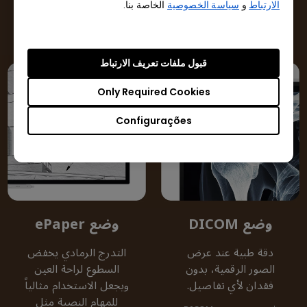
الارتباط
و
سياسة الخصوصية
الخاصة بنا.
للمخططات، الأكواد،
*MacBook® هي علامة تجارية
والمخططات الهندسية.
لشركة Apple Inc.
قبول ملفات تعريف الارتباط
Only Required Cookies
Configurações
وضع DICOM
وضع ePaper
دقة طبية عند عرض
التدرج الرمادي يخفض
الصور الرقمية، بدون
السطوع لراحة العين
فقدان لأي تفاصيل.
ويجعل الاستخدام مثالياً
للمهام النصية مثل