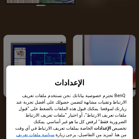
الإعدادات
BenQ تحترم خصوصية بياناتك. نحن نستخدم ملفات تعريف
الارتباط وتقنيات مشابهة لتضمن حصولك على أفضل تجربة عند
M-book mode
وضع مرتفع
زيارتك لموقعنا. يمكنك قبول هذه الملفات بالضغط على "قبول
التفاصيل
ملفات تعريف الارتباط"، أو اختيار "ملفات تعريف الارتباط
محسّن للمصممين الذين
الضرورية فقط" لرفض كل ما هو غير أساسي. يمكنك
يستخدمون MacBook.
تباين أوضح لإبراز
تخصيص
الإعدادات
الخاصة بملفات تعريف الارتباط في أي وقت
ألوان نقية بوضوح فائق.
التفاصيل. مثالي
من هنا. لمزيد من التفاصيل، يرجى زيارة
سياسة ملفات تعريف