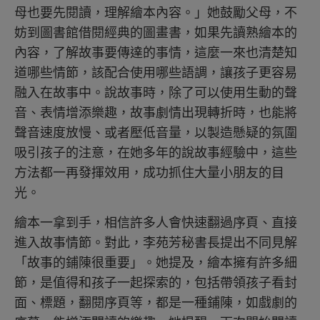
母也要先閱讀，理解繪本內容。」她鼓勵父母，不
妨到圖書館借閱經典的圖畫書，如果先讀熟繪本的
內容，了解故事要傳達的事情，這麼一來也清楚知
道哪些情節，該配合使用哪些語調，讓孩子更容易
融入在故事中。說故事時，除了可以使用生動的聲
音、表情增添樂趣，故事劇情出現轉折時，也能將
聲音速度放慢、或者壓低音量，以製造懸疑的氛圍
吸引孩子的注意，在她多年的說故事經驗中，這些
方法都一再發揮效用，成功抓住大量小朋友的目
光。
繪本一拿到手，相信許多人會快速翻過序頁、直接
進入故事情節。對此，李苑芳秘書長提出不同見解
「故事的鋪陳很重要」。她提及，繪本擁有許多細
節，是值得和孩子一起探索的，包括帶領孩子看封
面、標題，翻閱序頁等，都是一種鋪陳，如戲劇的