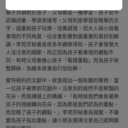
親子共讀對於孩子、父母都是一種學習，孩子從中
認識詞彙、學習表達等，父母則是學習從簡單的文
字、插畫和孩子玩樂、培養感情，而大人與小孩看
事情的不同角度，往往會影響對圖畫書的喜好和解
讀。李苑芳秘書長依多年觀察得知，孩子會發覺大
人沒注意的細節，而正因為孩子看事情的觀點不
同，有時父母會擔心孩子「看錯重點」而為孩子統
整歸納，為繪本故事自行加註解。
蒙特梭利的文獻中，就曾提出一個有趣的案例：當
一位孩子被帶到花園中，注意到的竟然不是鮮豔的
花朵、而是磚頭上的螞蟻。「有時候我們會急著將
孩子的視線轉向花朵，因為那是我們認為的重點，
而忽略了孩子的觀點。」李苑芳秘書長提醒，不需
要為孩子指出重點，讓小朋友選擇注意自己感興趣