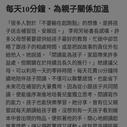
每天10分鐘．為親子關係加溫
「很多人對於『不要輸在起跑點』的想像，是將孩
子送去補習班、安親班。」 李苑芳秘書長感嘆，許
多父母想著要提供給孩子最好的教育，忙碌中卻忽
略了跟孩子的相處時間，或是把說故事的責任外包
給他人。她說道，「閱讀能為孩子、家庭帶來許多
益處，但關鍵在於持續且長久的進行。」她建議父
母，可以利用一天的零碎時間，每天花費10分鐘持
續地陪伴孩子閱讀，不僅可以聯繫感情，也能省下
未來花在補習的大筆費用，因為從小跟孩子共同閱
讀，便能循序漸進地培養兒童獨立思考、閱讀寫作
的能力，孩子也能快樂學習。她分享，曾有位父親
嘗試每天朗讀給孩子聽，沒想到有一天孩子看到繪
本中曾出現的物品，便抓著他的手，開心地朗讀起
故事情節，讓父親既驚訝又感動。這就是共讀所展