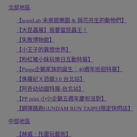
北部地區
【teamLab 未來遊樂園 & 與花共生的動物們】
【大昆蟲展】我要當昆蟲王！
【失敗博物館】
【小王子的異想世界】
【粉紅豬小妹玩樂日互動特展】
【Pingu企鵝家族的誕生：40週年巡迴特展】
【侏羅紀Ｘ恐龍3.0 台北站】
【阿奇幼幼園特展-台北站】
【PP mini 小小企鵝五週年慶祝派對】
【鋼彈路跑GUNDAM RUN TAIPEI限定快閃店】
中部地區
【赫威．托雷玩藝術】