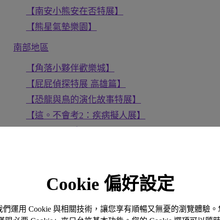
【南安小熊安在否特展】
【熊星氣墊樂園】
南部地區
【角落小夥伴歡樂城】
【屁屁偵探特展 高雄篇】
【恐龍與鳥的演化故事特展】
【這。不會考2：疾病擬人展】
【不只是．房子】
【高雄科工館熱雪天堂探索樂園】
【救援小英雄波力互動特展】
Cookie 偏好設定
北部地區
。我們運用 Cookie 與相關技術，讓您享有順暢又無憂的瀏覽體
【teamLab 未來遊樂園 & 與花共生的動物們