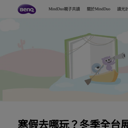
寒
假
MindDuo親子共讀
關於MindDuo
讀光
去
哪
玩
？
冬
季
全
台
展
覽
懶
人
包
寒假去哪玩？冬季全台