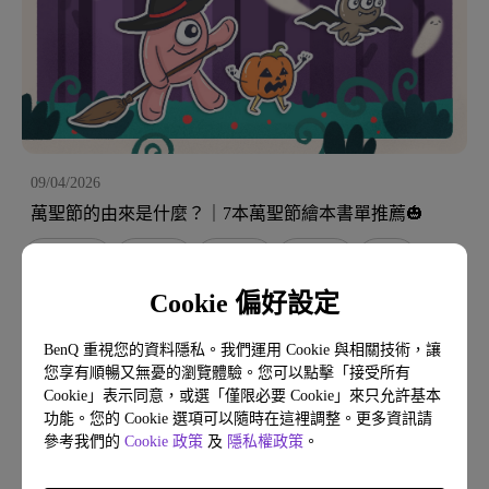
09/04/2026
萬聖節的由來是什麼？｜7本萬聖節繪本書單推薦🎃
萬聖節繪本
奇幻冒險
幽默趣味
繪本推薦
3-6歲
Cookie 偏好設定
主題書單
季節性繪本
精選出版社
繪本作家系列
主題書單介紹
BenQ 重視您的資料隱私。我們運用 Cookie 與相關技術，讓
您享有順暢又無憂的瀏覽體驗。您可以點擊「接受所有
Cookie」表示同意，或選「僅限必要 Cookie」來只允許基本
功能。您的 Cookie 選項可以隨時在這裡調整。更多資訊請
參考我們的
Cookie 政策
及
隱私權政策
。