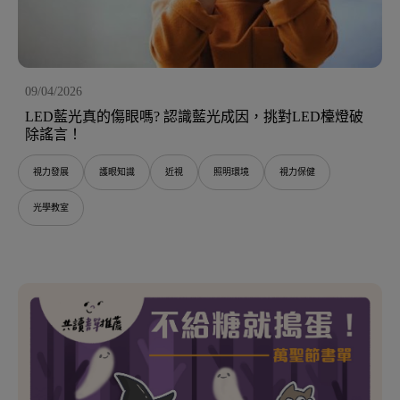
09/04/2026
LED藍光真的傷眼嗎? 認識藍光成因，挑對LED檯燈破
除謠言！
視力發展
護眼知識
近視
照明環境
視力保健
光學教室