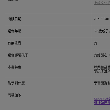
上誼文化
出版日期
2021/05/01
適合年齡
3-8歲親
有無注音
有
適合哪種孩子
有好勝心
本書特色
以柔和插
領孩子進
能學到什麼
學習面對
同場加映
MindDu
版社熱門