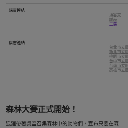
購買連結
博客來
誠品
三民
借書連結
台北市立
新北市立
桃園市立
台中市立
台南市立
高雄市立
森林大賽正式開始！
狐狸帶著獎盃召集森林中的動物們，宣布只要在森