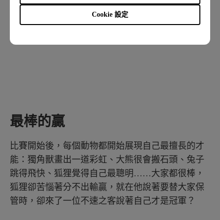
Cookie 設定
最棒的贏
比賽開始後，每個動物都開始展現自己最擅長的才
能：獨角獸畫出一道彩虹、大熊很會搬石頭、兔子
跳得飛快、狐狸覺得自己最聰明……大家都很棒，
狐狸卻苦惱著分不出輸贏，就在他說著要替大家保
管時，卻來了一位不速之客說著自己才是冠軍？