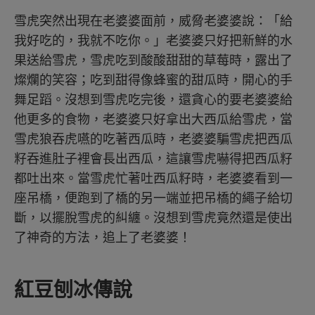
雪虎突然出現在老婆婆面前，威脅老婆婆說：「給
我好吃的，我就不吃你。」老婆婆只好把新鮮的水
果送給雪虎，雪虎吃到酸酸甜甜的草莓時，露出了
燦爛的笑容；吃到甜得像蜂蜜的甜瓜時，開心的手
舞足蹈。沒想到雪虎吃完後，還貪心的要老婆婆給
他更多的食物，老婆婆只好拿出大西瓜給雪虎，當
雪虎狼吞虎嚥的吃著西瓜時，老婆婆騙雪虎把西瓜
籽吞進肚子裡會長出西瓜，這讓雪虎嚇得把西瓜籽
都吐出來。當雪虎忙著吐西瓜籽時，老婆婆看到一
座吊橋，便跑到了橋的另一端並把吊橋的繩子給切
斷，以擺脫雪虎的糾纏。沒想到雪虎竟然還是使出
了神奇的方法，追上了老婆婆！
紅豆刨冰傳說