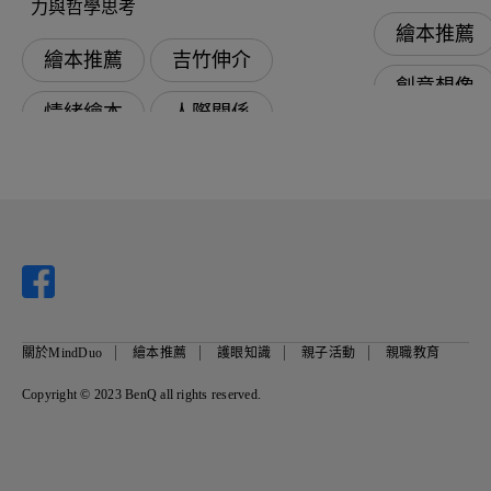
力與哲學思考
繪本推薦
繪本推薦
吉竹伸介
創意想像
情緒繪本
人際關係
奇幻冒險
品德教育
創意想像
幽默趣味
關於MindDuo
繪本推薦
護眼知識
親子活動
親職教育
Copyright © 2023 BenQ all rights reserved.