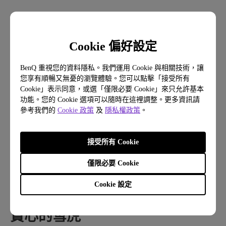
Cookie 偏好設定
溫暖的日子下雪，會有雪虎出
現！？
BenQ 重視您的資料隱私。我們運用 Cookie 與相關技術，讓
您享有順暢又無憂的瀏覽體驗。您可以點擊「接受所有
Cookie」表示同意，或選「僅限必要 Cookie」來只允許基本
這天，老婆婆一如往常的在田地裡採摘新鮮的草
功能。您的 Cookie 選項可以隨時在這裡調整。更多資訊請
莓、西瓜、甜瓜，還特製了一大罐超好吃的蜜紅
參考我們的
Cookie 政策
及
隱私權政策
。
豆，準備將這些食物拿去市場賣。當老婆婆帶著這
些食物，在前往市場的路上時，竟然下起雪來！老
接受所有 Cookie
婆婆感到有些害怕，因為傳說在溫暖的日子下雪，
僅限必要 Cookie
就會有雪虎出現，這時草叢裡有一雙銳利的眼睛正
盯著老婆婆，那雙銳利眼神的主人就是雪虎！
Cookie 設定
貪心的雪虎