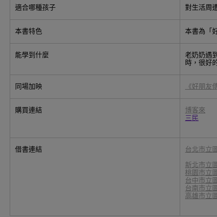
適合哪種孩子
對生活周
本書特色
本書為「
能學到什麼
老奶奶遇
時，很好
同場加映
《好朋友
購買連結
博客來
三民
借書連結
台北市立
新北市立
桃園市立
台中市立
台南市立
高雄市立