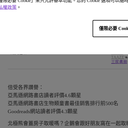
「僅限必要 Cookie」來只允許基本功能。您的 Cookie 選項可
作者
艾塔．卡
約翰．馬
私權政策
。
適合年齡
4-8歲適
9歲以上
僅限必要 Cook
有無注音
有
購買連結
博客來
☜
TAAZE
☜
三民書局
倍受各界讚譽：
亞馬遜網路書店讀者評價4.6顆星
亞馬遜網路書店生物類童書最佳銷售排行前500名
Goodreads網站讀者評價4.3顆星
北極熊會蓋房子取暖嗎？企鵝會跟好朋友窩在一起取暖嗎