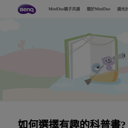
如
何
MindDuo親子共讀
關於MindDuo
讀光
選
擇
有
趣
的
科
普
書
?
四
本
給
孩
子
科
學
啟
蒙
的
如何選擇有趣的科普書?
科