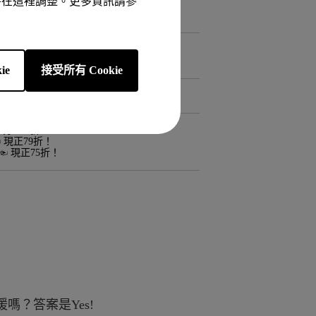
以隨時在這裡調整。更多資訊請參
納
茨
合親子共讀
也可自行閱讀
ie
接受所有 Cookie
 現正75折！
 現正79折！
☜ 現正75折！
？答案是Yes!