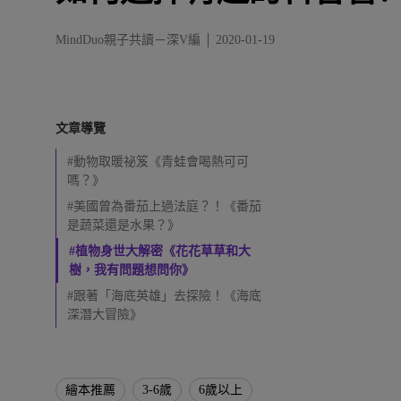
普
書
籍
MindDuo親子共讀－深V編
2020-01-19
！
文章導覽
#動物取暖祕笈《青蛙會喝熱可可
嗎？》
#美國曾為番茄上過法庭？！《番茄
是蔬菜還是水果？》
#植物身世大解密《花花草草和大
樹，我有問題想問你》
#跟著「海底英雄」去探險！《海底
深潛大冒險》
繪本推薦
3-6歲
6歲以上