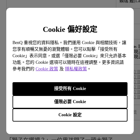
賴瑞.戴(La
適合年齡
學齡前
Cookie 偏好設定
有無注音
無
BenQ 重視您的資料隱私。我們運用 Cookie 與相關技術，讓
購買連結
博客來
☜ 
您享有順暢又無憂的瀏覽體驗。您可以點擊「接受所有
誠品
☜ 現
Cookie」表示同意，或選「僅限必要 Cookie」來只允許基本
三民
☜ 現
功能。您的 Cookie 選項可以隨時在這裡調整。更多資訊請
參考我們的
Cookie 政策
及
隱私權政策
。
借書連結
台北市立
新北市立
桃園市立
台中市立
接受所有 Cookie
台南市立
高雄市立
僅限必要 Cookie
共讀好書送
前往抽獎
Cookie 設定