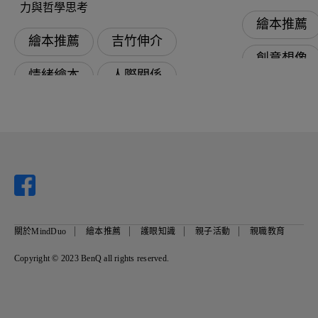
力與哲學思考
繪本推薦
繪本推薦
吉竹伸介
創意想像
情緒繪本
人際關係
奇幻冒險
品德教育
創意想像
幽默趣味
關於MindDuo
繪本推薦
護眼知識
親子活動
親職教育
Copyright © 2023 BenQ all rights reserved.