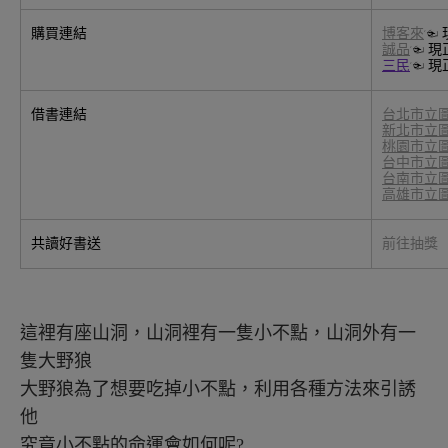
購買連結
博客來
☜ 
誠品
☜ 現
三民
☜ 現
借書連結
台北市立
新北市立
桃園市立
台中市立
台南市立
高雄市立
共讀好書送
前往抽獎
這裡有座山洞，山洞裡有一隻小不點，山洞外有一
隻大野狼
大野狼為了想要吃掉小不點，利用各種方法來引誘
他
究竟小不點的命運會如何呢?