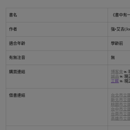
書名
《書中有
作者
強•艾吉(Jo
適合年齡
學齡前
有無注音
無
購買連結
博客來
☜ 
誠品
☜ 現
三民
☜ 現
借書連結
台北市立
新北市立
桃園市立
台中市立
台南市立
高雄市立