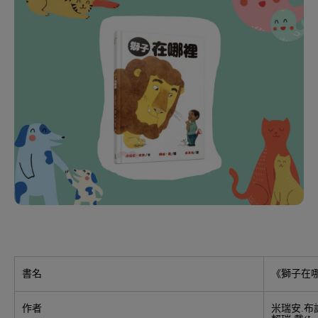
書名
《獅子在
作者
米瑞安.布許(M