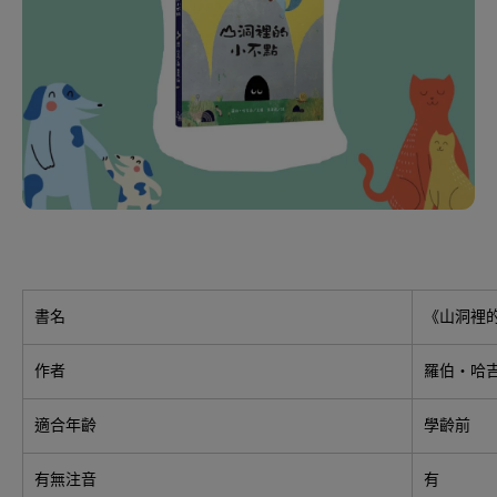
書名
《山洞裡
作者
羅伯‧哈吉森
適合年齡
學齡前
有無注音
有