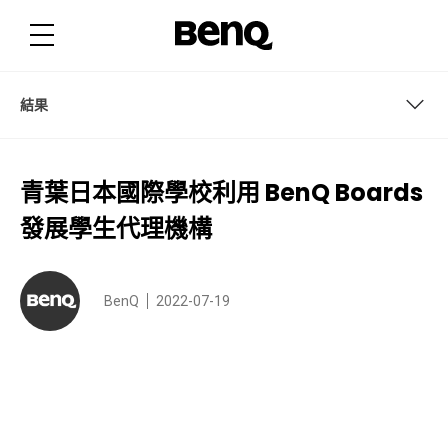
青
葉
日
本
國
際
學
結果
校
利
用
B
關於學校
e
青葉日本國際學校利用 BenQ Boards
n
Q
挑戰
B
發展學生代理機構
o
a
BenQ 解决方案
r
d
s
結果
BenQ
2022-07-19
發
展
學
生
代
理
機
構