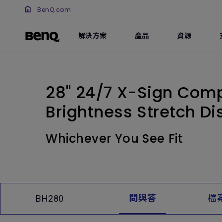
BenQ.com
解決方案
產品
資源
28" 24/7 X-Sign Comp
Brightness Stretch Di
Whichever You See Fit
問與答
檔
BH280