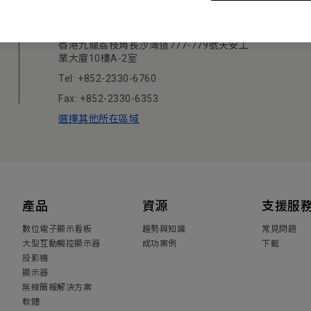
明基智能科技(香港)有限公司
香港九龍荔枝角長沙灣道777-779號天安工
業大廈10樓A-2室
Tel: +852-2330-6760
Fax: +852-2330-6353
選擇其他所在區域
產品
資源
支援服
數位電子顯示看板
趨勢與知識
常見問題
大型互動觸控顯示器
成功案例
下載
投影機
顯示器
無線簡報解決方案
軟體