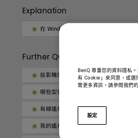
Explanation
在 Windows 中應用複制模式時，
Further Query
BenQ 尊重您的資料隱私
投影機的傳輸速率可以更改嗎？
有 Cookie」來同意，或
需更多資訊，請參閱我們
哪些型號的BenQ投影機需要重啟電源
有線遙控端口用於連接有線遙控器。有
設定
我的遙控器無法使用，該如何解決？