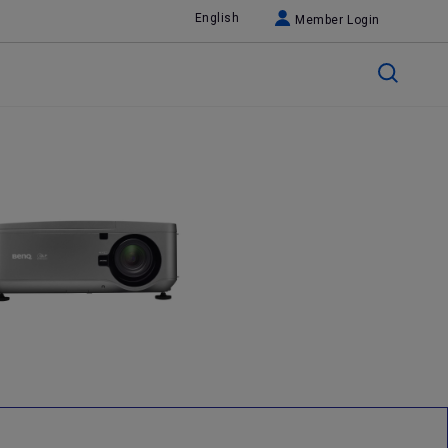
English
Member Login