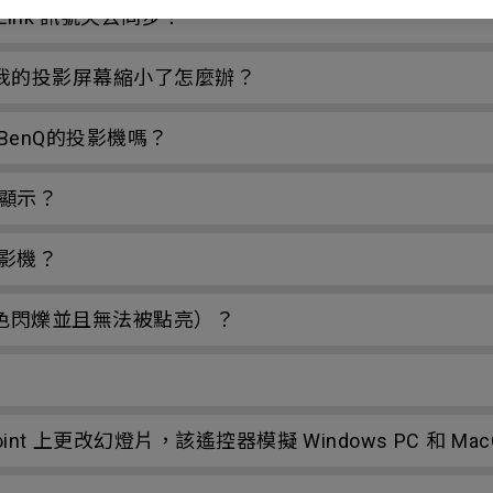
Link 訊號失去同步？
如果我的投影屏幕縮小了怎麼辦？
enQ的投影機嗎？
顯示？
影機？
色閃爍並且無法被點亮）？
nt 上更改幻燈片，該遙控器模擬 Windows PC 和 M