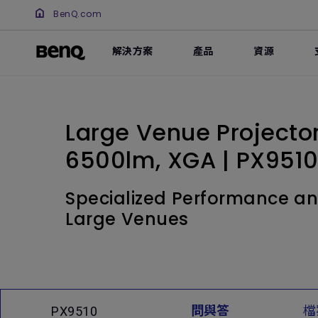
BenQ.com
解決方案
產品
資源
Large Venue Projecto
6500lm, XGA | PX951
Specialized Performance an
Large Venues
問與答
檔
PX9510