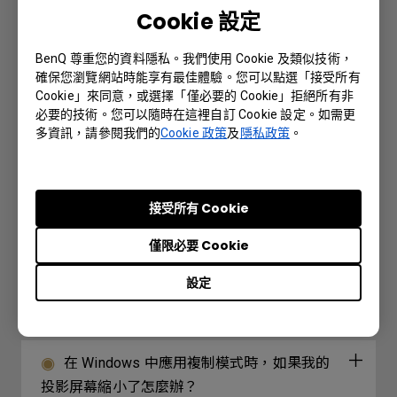
哪些型號的BenQ投影機需要重啟電源？
Cookie 設定
BenQ 尊重您的資料隱私。我們使用 Cookie 及類似技術，
有線遙控端口用於連接有線遙控器。有線遙
確保您瀏覽網站時能享有最佳體驗。您可以點選「接受所有
控器支持的最遠距離是多少？
Cookie」來同意，或選擇「僅必要的 Cookie」拒絕所有非
必要的技術。您可以隨時在這裡自訂 Cookie 設定。如需更
多資訊，請參閱我們的
Cookie 政策
及
隱私政策
。
我的遙控器無法使用，該如何解決？
如果Adobe Flash支持在2020年12月結束時
接受所有 Cookie
終止，則Crestron網絡接口將在此之後不再起作
用。 有什麼解決辦法嗎？
僅限必要 Cookie
設定
在觀看藍光 3D 影片時，如何避免 DLP Link
訊號失去同步？
在 Windows 中應用複制模式時，如果我的
投影屏幕縮小了怎麼辦？