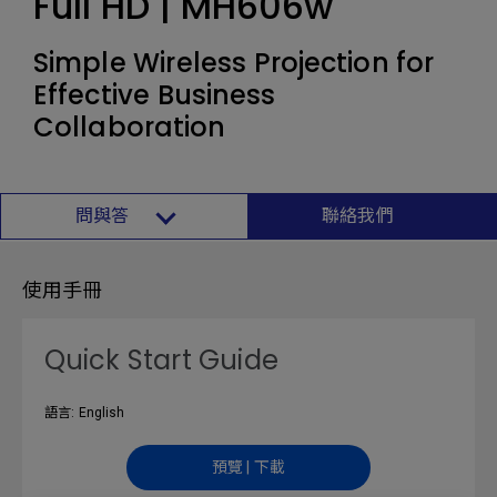
Full HD | MH606w
Simple Wireless Projection for
Effective Business
Collaboration
問與答
聯絡我們
使用手冊
Quick Start Guide
語言: English
預覽 | 下載